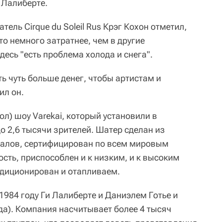
 Лалиберте.
тель Cirque du Soleil Rus Крэг Кохон отметил,
то немного затратнее, чем в другие
десь "есть проблема холода и снега".
ь чуть больше денег, чтобы артистам и
ил он.
ол) шоу Varekai, который установили в
о 2,6 тысячи зрителей. Шатер сделан из
алов, сертифицирован по всем мировым
сть, приспособлен и к низким, и к высоким
ндиционирован и отапливаем.
в 1984 году Ги Лалиберте и Даниэлем Готье и
да). Компания насчитывает более 4 тысяч