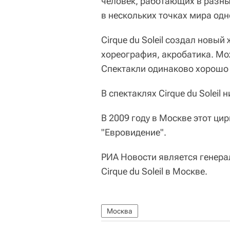
человек, работающих в разны
в нескольких точках мира од
Cirque du Soleil создал новый
хореография, акробатика. Мож
Спектакли одинаково хорошо 
В спектаклях Cirque du Soleil
В 2009 году в Москве этот ц
"Евровидение".
РИА Новости является генер
Cirque du Soleil в Москве.
Москва