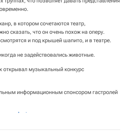
х труппах, что позволяет давать представления
новременно.
 жанр, в котором сочетаются театр,
но сказать, что он очень похож на оперу.
смотрятся и под крышей шапито, и в театре.
 никогда не задействовались животные.
ирк открывал музыкальный конкурс
альным информационным спонсором гастролей