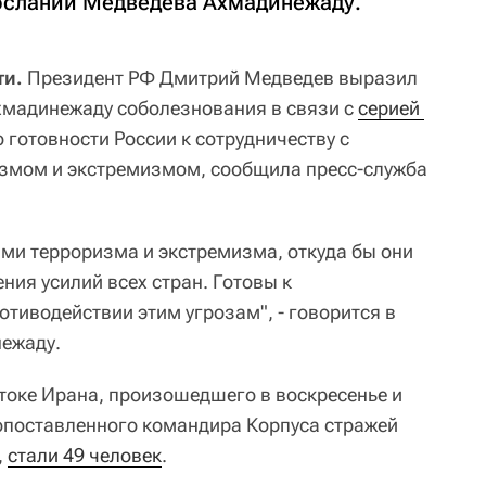
послании Медведева Ахмадинежаду.
ти.
Президент РФ Дмитрий Медведев выразил
хмадинежаду соболезнования в связи с
серией 
 о готовности России к сотрудничеству с
измом и экстремизмом, сообщила пресс-служба
ами терроризма и экстремизма, откуда бы они
ения усилий всех стран. Готовы к
отиводействии этим угрозам", - говорится в
ежаду.
токе Ирана, произошедшего в воскресенье и
опоставленного командира Корпуса стражей
,
стали 49 человек
.