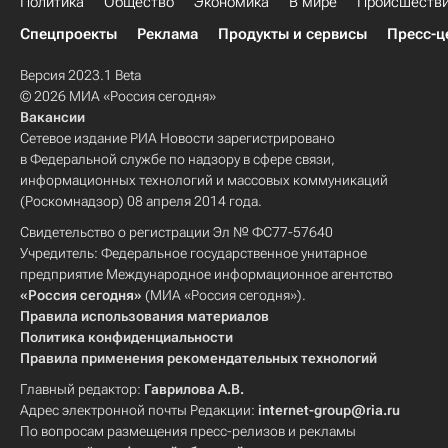
Политика
Общество
Экономика
В мире
Происшеств
Спецпроекты
Реклама
Продукты и сервисы
Пресс-ц
Версия 2023.1 Beta
© 2026 МИА «Россия сегодня»
Вакансии
Сетевое издание РИА Новости зарегистрировано
в Федеральной службе по надзору в сфере связи,
информационных технологий и массовых коммуникаций
(Роскомнадзор) 08 апреля 2014 года.
Свидетельство о регистрации Эл № ФС77-57640
Учредитель: Федеральное государственное унитарное
предприятие Международное информационное агентство
«Россия сегодня»
(МИА «Россия сегодня»).
Правила использования материалов
Политика конфиденциальности
Правила применения рекомендательных технологий
Главный редактор:
Гаврилова А.В.
Адрес электронной почты Редакции:
internet-group@ria.ru
По вопросам размещения пресс-релизов и рекламы