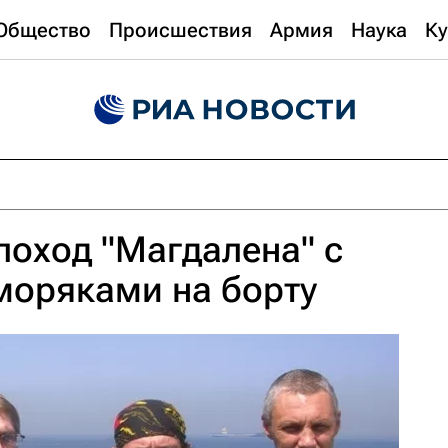
Общество
Происшествия
Армия
Наука
Ку
лоход "Магдалена" с
моряками на борту