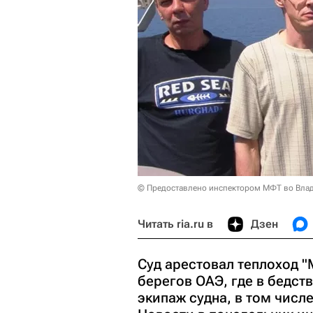
© Предоставлено инспектором МФТ во Вла
Читать ria.ru в
Дзен
Суд арестовал теплоход "
берегов ОАЭ, где в бедст
экипаж судна, в том числ