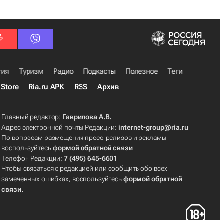
гия
Туризм
Радио
Подкасты
Полезное
Теги
uStore
Ria.ru APK
RSS
Архив
Главный редактор:
Гаврилова А.В.
Адрес электронной почты Редакции:
internet-group@ria.ru
По вопросам размещения пресс-релизов и рекламы
воспользуйтесь
формой обратной связи
Телефон Редакции:
7 (495) 645-6601
Чтобы связаться с редакцией или сообщить обо всех
замеченных ошибках, воспользуйтесь
формой обратной
связи
.