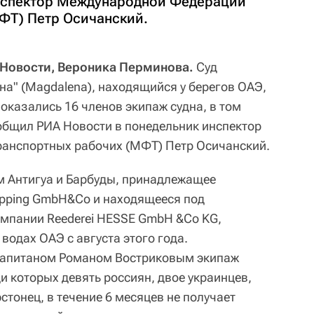
инспектор Международной Федерации
ФТ) Петр Осичанский.
 Новости, Вероника Перминова.
Суд
на" (Magdalena), находящийся у берегов ОАЭ,
оказались 16 членов экипаж судна, в том
ообщил РИА Новости в понедельник инспектор
анспортных рабочих (МФТ) Петр Осичанский.
м Антигуа и Барбуды, принадлежащее
ipping GmbH&Co и находящееся под
мпании Reederei HESSE GmbH &Co KG,
водах ОАЭ с августа этого года.
капитаном Романом Востриковым экипаж
ди которых девять россиян, двое украинцев,
стонец, в течение 6 месяцев не получает