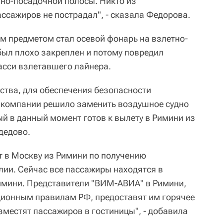
тно-посадочной полосы. Никто из
ссажиров не пострадал", - сказала Федорова.
им предметом стал осевой фонарь на взлетно-
был плохо закреплен и потому повредил
асси взлетавшего лайнера.
ства, для обеспечения безопасности
акомпании решило заменить воздушное судно
й в данный момент готов к вылету в Римини из
дедово.
т в Москву из Римини по получению
ии. Сейчас все пассажиры находятся в
имини. Представители "ВИМ-АВИА" в Римини,
ионным правилам РФ, предоставят им горячее
азместят пассажиров в гостиницы", - добавила