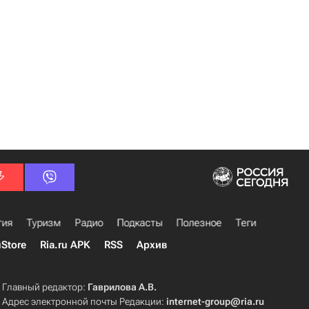
гия
Туризм
Радио
Подкасты
Полезное
Теги
uStore
Ria.ru APK
RSS
Архив
Главный редактор:
Гаврилова А.В.
Адрес электронной почты Редакции:
internet-group@ria.ru