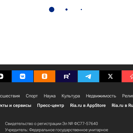
сшествия
Спорт
Наука
Культура
Недвижимость
Рели
кты и сервисы
Пресс-центр
Ria.ru в AppStore
Ria.ru в R
Свидетельство о регистрации Эл № ФС77-57640
Учредитель: Федеральное государственное унитарное