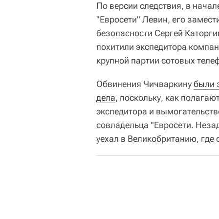
По версии следствия, в начал
"Евросети" Левин, его замест
безопасности Сергей Каторги
похитили экспедитора компан
крупной партии сотовых теле
Обвинения Чичваркину
были 
дела
, поскольку, как полага
экспедитора и вымогательств
совладельца "Евросети. Неза
уехал в Великобританию, где о