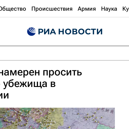
Общество
Происшествия
Армия
Наука
Ку
намерен просить
о убежища в
ии