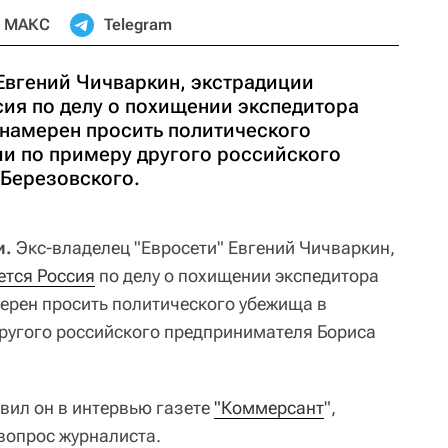
МАКС
Telegram
 Евгений Чичваркин, экстрадиции
сия по делу о похищении экспедитора
 намерен просить политического
и по примеру другого российского
Березовского.
и.
Экс-владелец "Евросети" Евгений Чичваркин,
ется Россия
по делу о похищении экспедитора
мерен просить политического убежища в
ругого российского предпринимателя Бориса
явил он в интервью газете
"Коммерсант
",
вопрос журналиста.