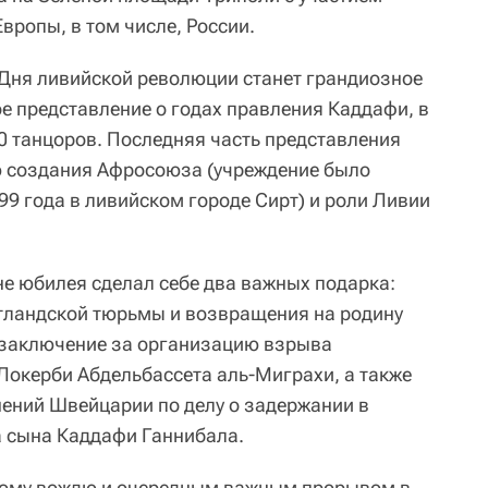
вропы, в том числе, России.
Дня ливийской революции станет грандиозное
е представление о годах правления Каддафи, в
00 танцоров. Последняя часть представления
ю создания Афросоюза (учреждение было
99 года в ливийском городе Сирт) и роли Ливии
е юбилея сделал себе два важных подарка:
тландской тюрьмы и возвращения на родину
 заключение за организацию взрыва
Локерби Абдельбассета аль-Миграхи, а также
ений Швейцарии по делу о задержании в
а сына Каддафи Ганнибала.
кому вождю и очередным важным прорывом в