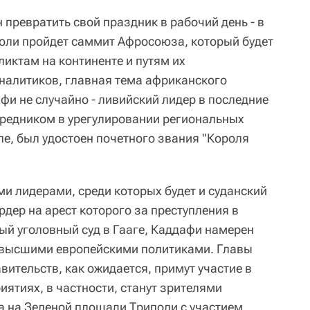
превратить свой праздник в рабочий день - в
поли пройдет саммит Афросоюза, который будет
ктам на континенте и путям их
налитиков, главная тема африканского
и не случайно - ливийский лидер в последние
редником в урегулировании региональных
сле, был удостоен почетного звания "Короля
и лидерами, среди которых будет и суданский
дер на арест которого за преступления в
й уголовный суд в Гааге, Каддафи намерен
с высшими европейскими политиками. Главы
вительств, как ожидается, примут участие в
ятиях, в частности, станут зрителями
 на Зеленой площади Триполи с участием