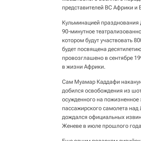
представителей ВС Африки и Е
Кульминацией празднования 
90-минутное театрализованно
котором будут участвовать 8
будет посвящена десятилети
провозглашено в сентябре 19
в жизни Африки.
Сам Муамар Каддафи наканун
добился освобождения из шо
осужденного на пожизненное
пассажирского самолета над 
дождался официальных извин
Женеве в июле прошлого год
Еще одним подарком ливийс