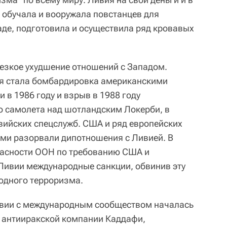
 обучала и вооружала повстанцев для
аде, подготовила и осуществила ряд кровавых
резкое ухудшение отношений с Западом.
я стала бомбардировка американскими
 в 1986 году и взрыв в 1988 году
о самолета над шотландским Локерби, в
вийских спецслужб. США и ряд европейских
ями разорвали дипотношения с Ливией. В
пасности ООН по требованию США и
Ливии международные санкции, обвинив эту
одного терроризма.
вии с международным сообществом началась
ле антииракской компании Каддафи,