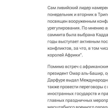
Сам ливийский лидер намерен 
понедельник и вторник в Три
посвящен вооруженным конфли
урегулирования. По мнению а
саммита была выбрана Каддаф
годы выступает активным пос
конфликтов, за что, в том чи
королей Африки".
Помимо встреч с африканским
президент Омар аль-Башир, ор
Дарфуре выдал Международны
также провести переговоры 
иностранных государств и пра
главных праздничных меропри
масштабного военного парада