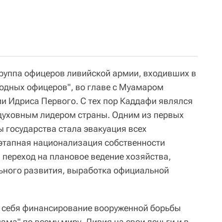
группа офицеров ливийской армии, входивших в
одных офицеров", во главе с Муамаром
и Идриса Первого. С тех пор Каддафи являлся
духовным лидером страны. Одним из первых
ы государства стала эвакуация всех
этапная национализация собственности
 переход на плановое ведение хозяйства,
ьного развития, выработка официальной
а себя финансирование вооруженной борьбы
ма" по всему миру. Ливия на свои деньги и в