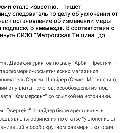
сии стало известно, - пишет
ницу следователь по делу об уклонении от
нес постановление об изменении меры
 подписку о невыезде. В соответствии с
инуть СИЗО "Матросская Тишина" до
ти.
Двое фигурантов по делу "Арбат Престиж" -
 парфюмерно-косметических магазинов
иниматель Сергей Шнайдер (Семен Могилевич),
нии от уплаты налогов, освобождены из-под
азета
"Коммерсант"
со ссылкой на источники.
ы "Эвергейт" Шнайдер были арестованы в
редъявлены обвинения по статье "уклонение от
ганизаций в особо крупном размере", которая