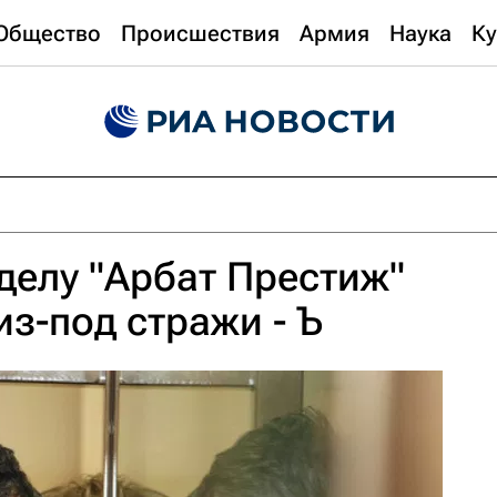
Общество
Происшествия
Армия
Наука
Ку
делу "Арбат Престиж"
з-под стражи - Ъ