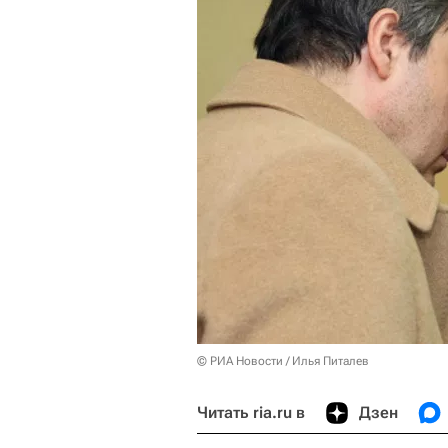
© РИА Новости / Илья Питалев
Читать ria.ru в
Дзен