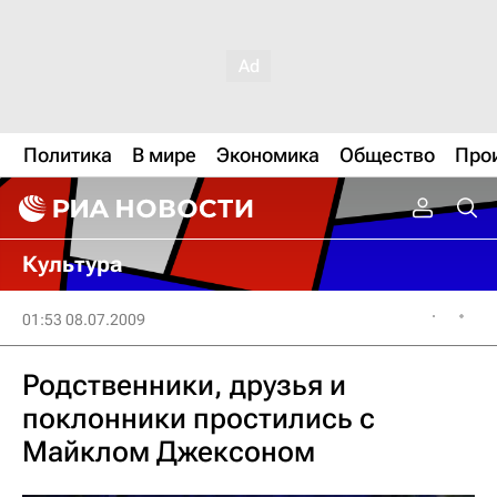
Политика
В мире
Экономика
Общество
Про
Культура
01:53 08.07.2009
Родственники, друзья и
поклонники простились с
Майклом Джексоном