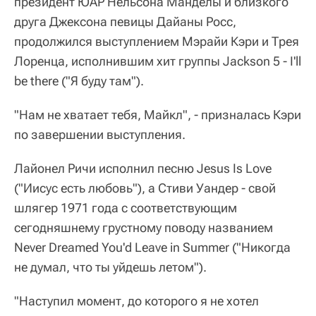
президент ЮАР Нельсона Манделы и близкого
друга Джексона певицы Дайаны Росс,
продолжился выступлением Мэрайи Кэри и Трея
Лоренца, исполнившим хит группы Jackson 5 - I'll
be there ("Я буду там").
"Нам не хватает тебя, Майкл", - призналась Кэри
по завершении выступления.
Лайонел Ричи исполнил песню Jesus Is Love
("Иисус есть любовь"), а Стиви Уандер - свой
шлягер 1971 года с соответствующим
сегодняшнему грустному поводу названием
Never Dreamed You'd Leave in Summer ("Никогда
не думал, что ты уйдешь летом").
"Наступил момент, до которого я не хотел