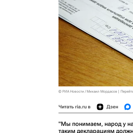
© РИА Новости / Михаил Мордасов
Перейт
Читать ria.ru в
Дзен
"Мы понимаем, народ у н
таким декларациям должна