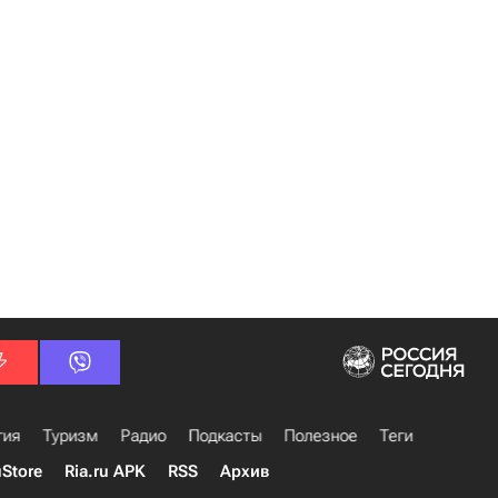
гия
Туризм
Радио
Подкасты
Полезное
Теги
uStore
Ria.ru APK
RSS
Архив