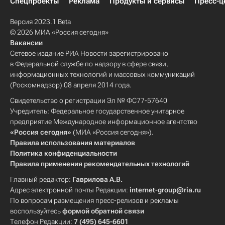
Спецпроекты
Реклама
Продукты и сервисы
Пресс-ц
Версия 2023.1 Beta
© 2026 МИА «Россия сегодня»
Вакансии
Сетевое издание РИА Новости зарегистрировано
в Федеральной службе по надзору в сфере связи,
информационных технологий и массовых коммуникаций
(Роскомнадзор) 08 апреля 2014 года.
Свидетельство о регистрации Эл № ФС77-57640
Учредитель: Федеральное государственное унитарное
предприятие Международное информационное агентство
«Россия сегодня»
(МИА «Россия сегодня»).
Правила использования материалов
Политика конфиденциальности
Правила применения рекомендательных технологий
Главный редактор:
Гаврилова А.В.
Адрес электронной почты Редакции:
internet-group@ria.ru
По вопросам размещения пресс-релизов и рекламы
воспользуйтесь
формой обратной связи
Телефон Редакции:
7 (495) 645-6601