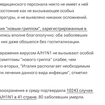
едицинского персонала никто не имеет к ней
 состояние как не вызывающее особых
ературы, и не выявлено никаких осложнений.
ия "новым гриппом", зарегистрированные в 
ились вполне благополучно: оба заболевших
 них даже обошелся без госпитализации.
заражения вирусом A/H1N1 не вызывают особой
 симптомы "нового гриппа" слабее, чем
Во-вторых, "Италия располагает необходимым
я лечения данного вида инфекции", отметил
воохранения в среду подтвердила
10243 случая 
/H1N1 в 41 стране
, 80 заболевших умерли.