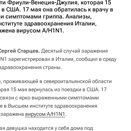
ти Фриули-Венеция-Джулия, которая 15
 в США. 17 мая она обратилась к врачу в
и симптомами гриппа. Анализы,
ституте здравоохранения Италии,
ражена вирусом A/H1N1.
Сергей Старцев.
Десятый случай заражения
1N1 зарегистрирован в Италии, сообщил в среду
здравоохранения страны.
ке, проживающей в североитальянской области
рая 15 мая вернулась из поездки в США. 17
в связи с ярко выраженными симптомами
е в Высшем институте здравоохранения
а заражена
вирусом A/H1N1
.
я девушка находится у себя дома под