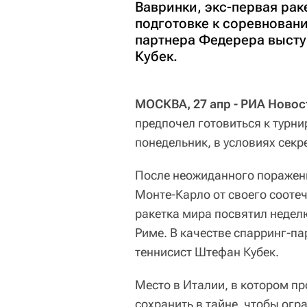
Вавринки, экс-первая рак
подготовке к соревновани
партнера Федерера высту
Кубек.
МОСКВА, 27 апр - РИА Новос
предпочел готовиться к турни
понедельник, в условиях секр
После неожиданного поражения
Монте-Карло от своего сооте
ракетка мира посвятил недел
Риме. В качестве спарринг-п
теннисист Штефан Кубек.
Место в Италии, в котором п
сохранить в тайне, чтобы огр