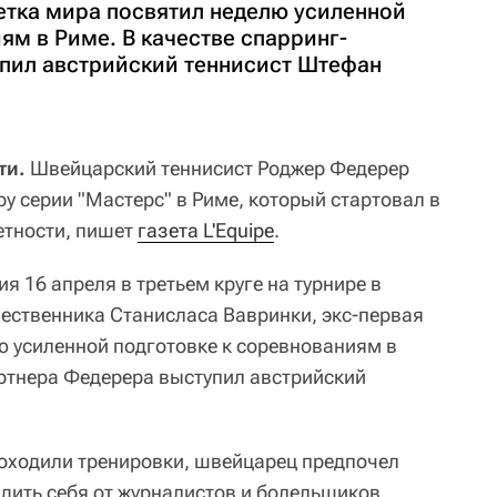
етка мира посвятил неделю усиленной
ям в Риме. В качестве спарринг-
пил австрийский теннисист Штефан
ти.
Швейцарский теннисист Роджер Федерер
ру серии "Мастерс" в Риме, который стартовал в
етности, пишет
газета L'Equipe
.
 16 апреля в третьем круге на турнире в
чественника Станисласа Вавринки, экс-первая
ю усиленной подготовке к соревнованиям в
артнера Федерера выступил австрийский
роходили тренировки, швейцарец предпочел
адить себя от журналистов и болельщиков.