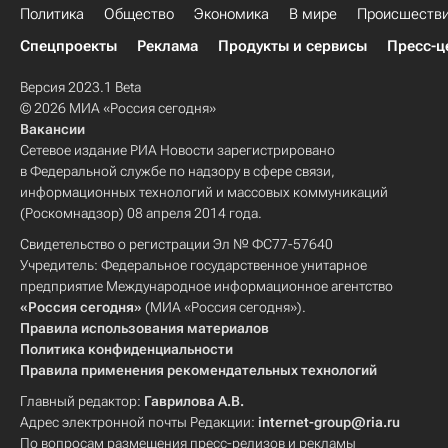
Политика
Общество
Экономика
В мире
Происшеств
Спецпроекты
Реклама
Продукты и сервисы
Пресс-ц
Версия 2023.1 Beta
© 2026 МИА «Россия сегодня»
Вакансии
Сетевое издание РИА Новости зарегистрировано
в Федеральной службе по надзору в сфере связи,
информационных технологий и массовых коммуникаций
(Роскомнадзор) 08 апреля 2014 года.
Свидетельство о регистрации Эл № ФС77-57640
Учредитель: Федеральное государственное унитарное
предприятие Международное информационное агентство
«Россия сегодня»
(МИА «Россия сегодня»).
Правила использования материалов
Политика конфиденциальности
Правила применения рекомендательных технологий
Главный редактор:
Гаврилова А.В.
Адрес электронной почты Редакции:
internet-group@ria.ru
По вопросам размещения пресс-релизов и рекламы