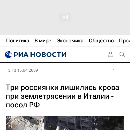
Политика
В мире
Экономика
Общество
Про
13:13 15.04.2009
Три россиянки лишились крова
при землетрясении в Италии -
посол РФ