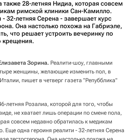
а также 28-летняя Нидиа, которая совсем
дикам римской клиники Сан-Камилло.
 - 32-летняя Серена - завершает курс
рона. Она настолько похожа на Габриэле,
ать, что решает устроить вечеринку по
о крещения.
Елизавета Зорина.
Реалити-шоу, главными
етыре женщины, желающие изменить пол, в
талии, пишет в четверг газета "Репубблика"
6-летняя Розалиа, которой для того, чтобы
иде, не хватает лишь операции по смене пола,
торая совсем недавно обратилась к медикам
. Еще одна героиня реалити - 32-летняя Серена
базе тестостерона. Она настолько похожа на