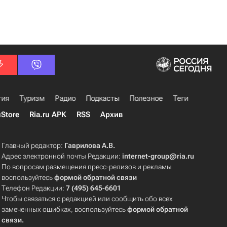
гия
Туризм
Радио
Подкасты
Полезное
Теги
uStore
Ria.ru APK
RSS
Архив
Главный редактор:
Гаврилова А.В.
Адрес электронной почты Редакции:
internet-group@ria.ru
По вопросам размещения пресс-релизов и рекламы
воспользуйтесь
формой обратной связи
Телефон Редакции:
7 (495) 645-6601
Чтобы связаться с редакцией или сообщить обо всех
замеченных ошибках, воспользуйтесь
формой обратной
связи
.