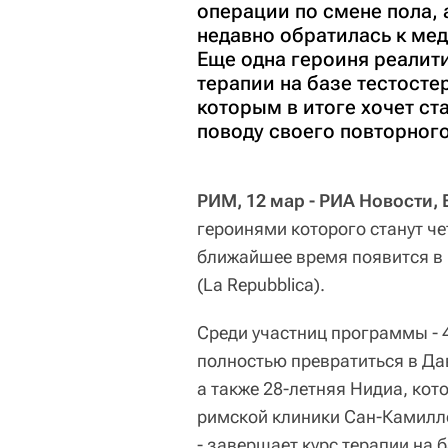
операции по смене пола, 
недавно обратилась к ме
Еще одна героиня реалити
терапии на базе тестосте
которым в итоге хочет ст
поводу своего повторног
РИМ, 12 мар - РИА Новости, 
героинями которого станут ч
ближайшее время появится в И
(La Repubblica).
Среди участниц программы - 4
полностью превратиться в Дав
а также 28-летняя Нидиа, ко
римской клиники Сан-Камилло
- завершает курс терапии на 