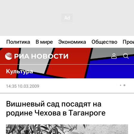
Политика
В мире
Экономика
Общество
Про
Культура
14:35 10.03.2009
Вишневый сад посадят на
родине Чехова в Таганроге