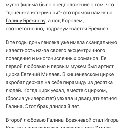
мультфильма было предположение о том, что
"доченька истеричная"- это прямой намек на
Галину Брежневу
, а под Королем,
соответственно, подразумевается Брежнев.
В те годы дочь генсека уже имела скандальную
известность из-за своего эксцентричного
поведения и многочисленных романов. Ее
первой любовью и первым мужем был артист
цирка Евгений Милаев. В кишеневском цирке
акробат держал на себе пирамиду из десятка
людей. Когда цирк уехал, вместе с цирком,
(бросив университет) уехала и двадцатилетняя
Галина. Этот брак длился 8 лет.
Второй любовью Галины Брежневой стал Игорь
Кио, сын знаменитого иллюзиониста Эмиля