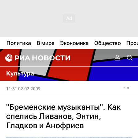
Политика
В мире
Экономика
Общество
Про
Культура
11:31 02.02.2009
"Бременские музыканты". Как
спелись Ливанов, Энтин,
Гладков и Анофриев