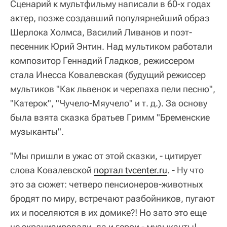
Сценарий к мультфильму написали в 60-х годах
актер, позже создавший популярнейший образ
Шерлока Холмса, Василий Ливанов и поэт-
песенник Юрий Энтин. Над мультиком работали
композитор Геннадий Гладков, режиссером
стала Инесса Ковалевская (будущий режиссер
мультиков "Как львенок и черепаха пели песню",
"Катерок", "Чучело-Мяучело" и т. д.). За основу
была взята сказка братьев Гримм "Бременские
музыканты".
"Мы пришли в ужас от этой сказки, - цитирует
слова Ковалевской
портал tvcenter.ru
. - Ну что
это за сюжет: четверо пенсионеров-животных
бродят по миру, встречают разбойников, пугают
их и поселяются в их домике?! Но зато это еще
не экранизировали, да и герои - музыканты!