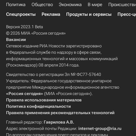
Политика
Общество
Экономика
В мире
Происшеств
Спецпроекты
Реклама
Продукты и сервисы
Пресс-ц
Версия 2023.1 Beta
© 2026 МИА «Россия сегодня»
Вакансии
Сетевое издание РИА Новости зарегистрировано
в Федеральной службе по надзору в сфере связи,
информационных технологий и массовых коммуникаций
(Роскомнадзор) 08 апреля 2014 года.
Свидетельство о регистрации Эл № ФС77-57640
Учредитель: Федеральное государственное унитарное
предприятие Международное информационное агентство
«Россия сегодня»
(МИА «Россия сегодня»).
Правила использования материалов
Политика конфиденциальности
Правила применения рекомендательных технологий
Главный редактор:
Гаврилова А.В.
Адрес электронной почты Редакции:
internet-group@ria.ru
По вопросам размещения пресс-релизов и рекламы