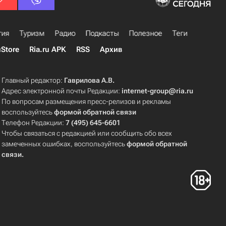
гия
Туризм
Радио
Подкасты
Полезное
Теги
uStore
Ria.ru APK
RSS
Архив
Главный редактор:
Гаврилова А.В.
Адрес электронной почты Редакции:
internet-group@ria.ru
По вопросам размещения пресс-релизов и рекламы
воспользуйтесь
формой обратной связи
Телефон Редакции:
7 (495) 645-6601
Чтобы связаться с редакцией или сообщить обо всех
замеченных ошибках, воспользуйтесь
формой обратной
связи
.