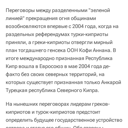
Переговоры между разделенными "зеленой
линией" прекращения огня общинами
возобновляются впервые с 2004 года, когда на
раздельных референдумах турки-киприоты
приняли, а греки-киприоты отвергли мирный
план тогдашнего генсека ООН Кофи Аннана. В
итоге международно признанная Республика
Кипр вошла в Евросоюз в мае 2004 года де-
факто без своих северных территорий, на
которых существует признанная только Анкарой
Турецкая республика Северного Кипра.
На нынешних переговорах лидерам греков-
киприотов и турок-киприотов предстоит
определить будущее государственное устройство
острова и статус его общин. Обе стороны