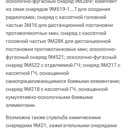
осколочно-фугасный снаряд 9М28Ф; комплект
из семи снарядов 9М519-1...7 для создания
радиопомех; снаряд с кассетной головной
частью 3М16 для дистанционной постановки
противопехотных мин; снаряд с кассетной
головной частью 9М28К для дистанционной
постановки противотанковых мин; осколочно-
фугасный снаряд 9М521; осколочно-фугасный
снаряд 9М522 с отделяемой ГЧ; снаряд 9М217 с
кассетной ГЧ, оснащенной
самоприцеливающимися боевыми элементами;
снаряд 9М218 с кассетной ГЧ, оснащенной
кумулятивно-осколочными боевыми
элементами.
Возможна также стрельба химическими
снарядами 9
M
21, зажигательными снарядами