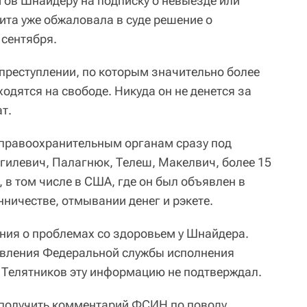
гов Шнайдеру на подписку о невыезде или
ита уже обжаловала в суде решение о
 сентября.
 преступлении, по которым значительно более
дятся на свободе. Никуда он не денется за
т.
 правоохранительным органам сразу под
илевич, Палагнюк, Телеш, Макелвич, более 15
, в том числе в США, где он был объявлен в
ничестве, отмывании денег и рэкете.
ния о проблемах со здоровьем у Шнайдера.
авления Федеральной службы исполнения
 Телятников эту информацию не подтверждал.
 получить комментарий ФСИН по поводу