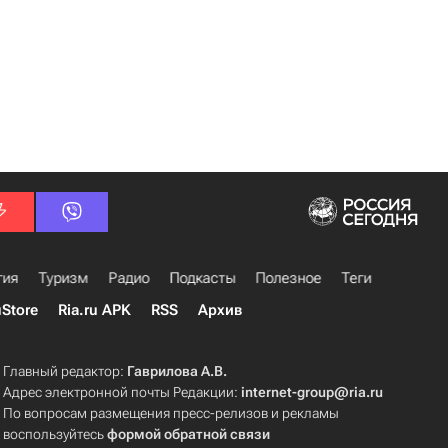
гия
Туризм
Радио
Подкасты
Полезное
Теги
uStore
Ria.ru APK
RSS
Архив
Главный редактор:
Гаврилова А.В.
Адрес электронной почты Редакции:
internet-group@ria.ru
По вопросам размещения пресс-релизов и рекламы
воспользуйтесь
формой обратной связи