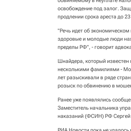
обвиняемому в неуплате нало
освобождение под залог. Защ
продлении срока ареста до 23
"Речь идет об экономическом
здоровые и молодые люди нахо
пределы РФ", - говорит адвока
Шнайдера, который известен
несколькими фамилиями - Мог
лет разыскивали в ряде стран
розыск по обвинению в мошен
Ранее уже появлялись сообще
Заместитель начальника упр
наказаний (ФСИН) РФ Сергей
РИА Новости пока не удалось