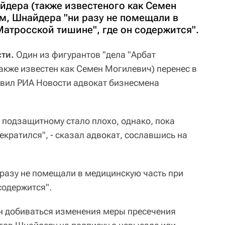
йдера (также известеного как Семен
м, Шнайдера "ни разу не помещали в
атросской тишине", где он содержится".
ти.
Один из фигурантов "дела "Арбат
акже известен как Семен Могилевич) перенес в
явил РИА Новости адвокат бизнесмена
у подзащитному стало плохо, однако, пока
екратился", - сказал адвокат, сославшись на
 разу не помещали в медицинскую часть при
содержится".
н добиваться изменения меры пресечения