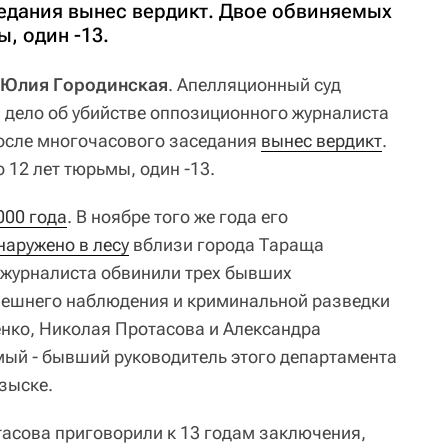
едания вынес вердикт. Двое обвиняемых
, один -13.
, Юлия Городинская
. Апелляционный суд
 дело об убийстве оппозиционного журналиста
 после многочасового заседания
вынес вердикт
.
12 лет тюрьмы, один -13.
000 года
. В ноябре того же года его
наружено в лесу
вблизи города Тараща
е журналиста обвинили трех бывших
нешнего наблюдения и криминальной разведки
нко, Николая Протасова и Александра
ый - бывший руководитель этого департамента
зыске.
тасова приговорили к 13 годам заключения,