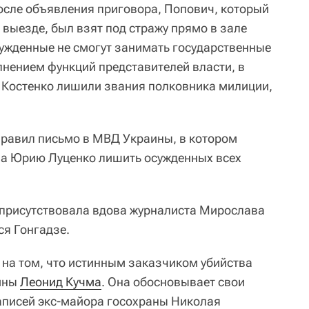
После объявления приговора, Попович, который
 выезде, был взят под стражу прямо в зале
сужденные не смогут занимать государственные
лнением функций представителей власти, в
 и Костенко лишили звания полковника милиции,
правил письмо в МВД Украины, в котором
ва Юрию Луценко лишить осужденных всех
е присутствовала вдова журналиста Мирослава
ся Гонгадзе.
 на том, что истинным заказчиком убийства
аины
Леонид Кучма
. Она обосновывает свои
аписей экс-майора госохраны Николая