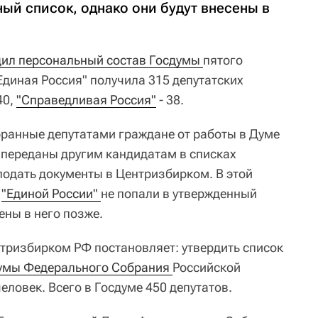
ный список, однако они будут внесены в
дил персональный состав Госдумы 
пятого
Единая Россия" получила 315 депутатских
40,
"Справедливая Россия"
- 38.
бранные депутатами граждане от работы в Думе
 переданы другим кандидатам в списках
 подать документы в Центризбирком. В этой
й
"Единой России" 
не попали в утвержденный
ены в него позже.
нтризбирком РФ постановляет: утвердить список
умы Федерального Собрания 
Российской
еловек. Всего в Госдуме 450 депутатов.