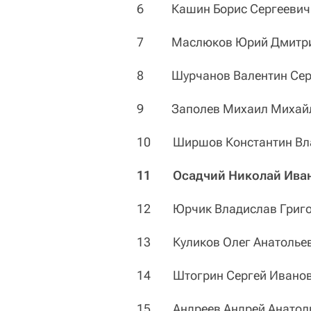
6 Кашин Борис Сергеевич
7 Маслюков Юрий Дмитри
8 Шурчанов Валентин Сер
9 Заполев Михаил Михай
10 Ширшов Константин Вл
11 Осадчий Николай Ива
12 Юрчик Владислав Григо
13 Куликов Олег Анатолье
14 Штогрин Сергей Ивано
15 Андреев Андрей Анатол