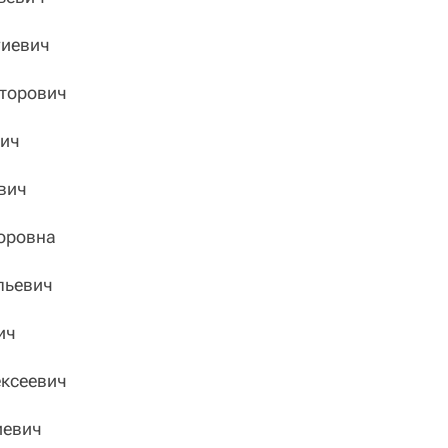
иевич
торович
ич
вич
оровна
льевич
ич
ксеевич
иевич