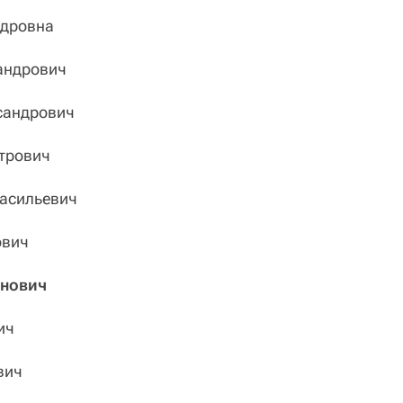
дровна
андрович
андрович
трович
асильевич
вич
нович
ич
вич