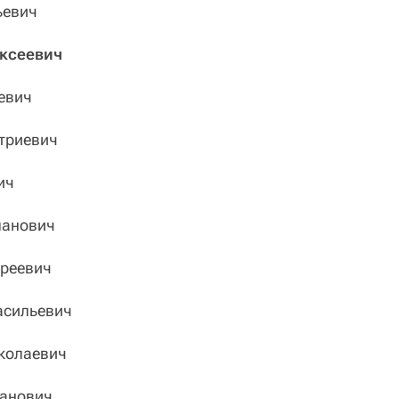
ьевич
ксеевич
евич
триевич
ич
анович
реевич
сильевич
колаевич
анович