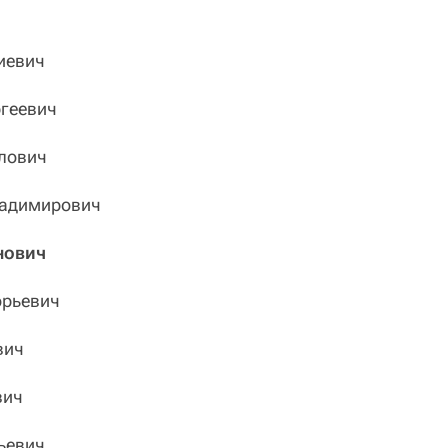
евич
геевич
лович
адимирович
нович
рьевич
вич
вич
ьевич