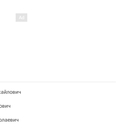
айлович
ович
олаевич