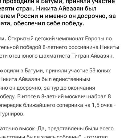
 проходили в Батуми, приняли участие
вяти стран. Никита Айвазян был
елем России и именно он досрочно, за
ата, обеспечил себе победу.
ти.
Открытый детский чемпионат Европы по
ельной победой 8-летнего россиянина Никиты
ти отец юного шахматиста Тигран Айвазян.
оходили в Батуми, приняли участие 53 юных
 Никита Айвазян был единственным
но он досрочно, за тур до окончания
обеду. В итоге в 8-летний москвич набрал 8
передив ближайшего соперника на 1,5 очка -
турниров.
аточно высок. Да, представлены были всего
ые страны были здесь собраны", - отметил