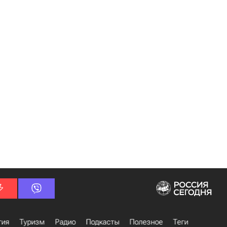
гия
Туризм
Радио
Подкасты
Полезное
Теги