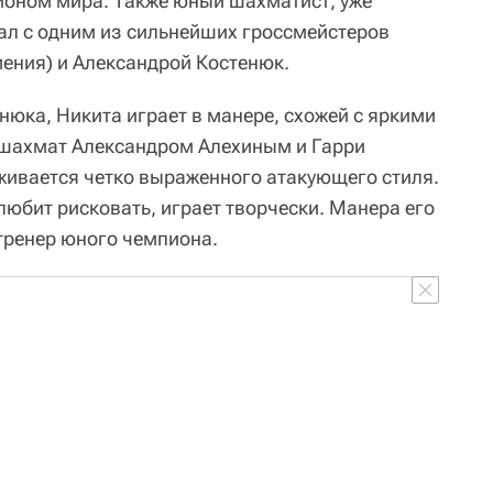
ионом мира. Также юный шахматист, уже
ал с одним из сильнейших гроссмейстеров
ения) и Александрой Костенюк.
нюка, Никита играет в манере, схожей с яркими
шахмат Александром Алехиным и Гарри
ивается четко выраженного атакующего стиля.
любит рисковать, играет творчески. Манера его
 тренер юного чемпиона.