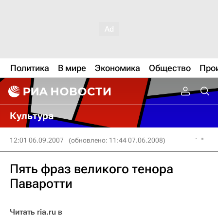
Политика
В мире
Экономика
Общество
Про
Культура
12:01 06.09.2007
(обновлено: 11:44 07.06.2008)
Пять фраз великого тенора
Паваротти
Читать ria.ru в