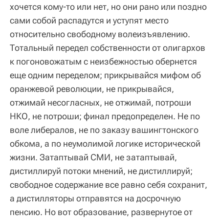
хочется кому-то или нет, но они рано или поздно
сами собой распадутся и уступят место
относительно свободному волеизъявлению.
Тотальный передел собственности от олигархов
к погоновожатым с неизбежностью обернется
еще одним переделом; прикрывайся мифом об
оранжевой революции, не прикрывайся,
отжимай несогласных, не отжимай, потроши
НКО, не потроши; финал предопределен. Не по
воле либералов, не по заказу вашингтонского
обкома, а по неумолимой логике исторической
жизни. Затаптывай СМИ, не затаптывай,
дистиллируй потоки мнений, не дистиллируй;
свободное содержание все равно себя сохранит,
а дистилляторы отправятся на досрочную
пенсию. Но вот образование, развернутое от