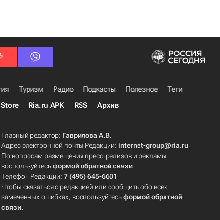
гия
Туризм
Радио
Подкасты
Полезное
Теги
uStore
Ria.ru APK
RSS
Архив
Главный редактор:
Гаврилова А.В.
Адрес электронной почты Редакции:
internet-group@ria.ru
По вопросам размещения пресс-релизов и рекламы
воспользуйтесь
формой обратной связи
Телефон Редакции:
7 (495) 645-6601
Чтобы связаться с редакцией или сообщить обо всех
замеченных ошибках, воспользуйтесь
формой обратной
связи
.