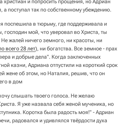
а христиан и попросить прощения, но Адриан
л, а поступал так по собственному убеждению.
я поспешила в тюрьму, где поддерживала и
, господин мой, что уверовал во Христа, ты
Не жалей ничего земного, ни красоты, ни
о всего 28 лет
), ни богатства. Все земное - прах
о вера и добрые дела". Когда заключенных
ной казни, Адриана отпустили на короткий срок
й жене об этом, но Наталия, решив, что он
его в дом
хочу слышать твоего голоса. Не желаю
риста. Я уже назвала себя женой мученика, но
ступника. Коротка была радость моя!" - Адриан
ечи, радовался и удивлялся твёрдости духа