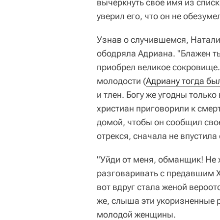
вычеркнуть свое имя из списк
уверил его, что он не обезуме
Узнав о случившемся, Натали
ободряла Адриана. "Блажен ты
приобрел великое сокровище. 
молодости (
Адриану тогда был
и тлен. Богу же угодны тольк
христиан приговорили к смерт
домой, чтобы он сообщил свое
отрекся, сначала не впустила 
"Уйди от меня, обманщик! Не 
разговаривать с предавшим Х
вот вдруг стала женой вероот
же, слыша эти укоризненные р
молодой женщины.