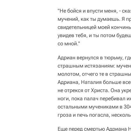
"Не бойся и впусти меня, - ска
мучений, как ты думаешь. Я п
свидетельницей моей кончины.
увидев тебя, и ты потом буде
со мной."
Адриан вернулся в тюрьму, гд
страшным истязаниям: мучен
молотом, отчего те в страшн
Адриана, Наталия больше все
не отрекся от Христа. Она ук
ноги, пока палач перебивал и
остальными мучениками в 304 
гроза и печь погасла, нескол
Еще перед смертью Адриана Н