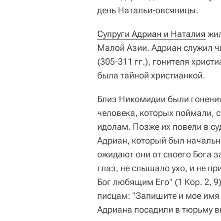
день Натальи-овсяницы.
Супруги Адриан и Наталия
жил
Малой Азии. Адриан служил 
(305-311 гг.), гонителя хрис
была тайной христианкой.
Близ Никомидии были гонения
человека, которых поймали, с
идолам. Позже их повели в су
Адриан, который был начальн
ожидают они от своего Бога з
глаз, не слышало ухо, и не пр
Бог любящим Его" (1 Кор. 2, 
писцам: "Запишите и мое имя в
Адриана посадили в тюрьму в