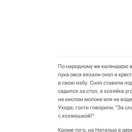
По народному же календарю в 
пука овса вязали сноп и крес
в свою избу. Сноп ставили п
садился за стол, а хозяйка 
на кислом молоке или на вод
Уходя, гости говорили: "За с
с хозяюшкой!"
Кроме того, на Наталью в де