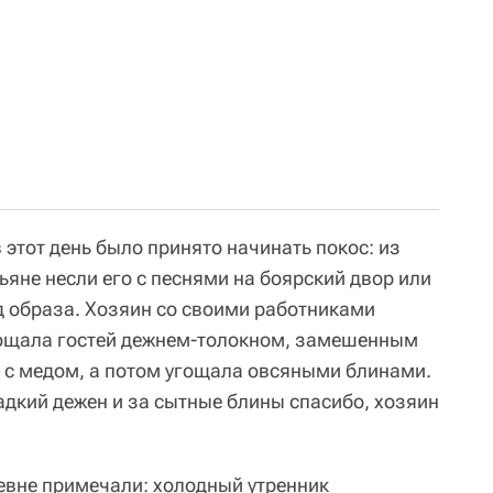
этот день было принято начинать покос: из
тьяне несли его с песнями на боярский двор или
од образа. Хозяин со своими работниками
угощала гостей дежнем-толокном, замешенным
е с медом, а потом угощала овсяными блинами.
ладкий дежен и за сытные блины спасибо, хозяин
ревне примечали: холодный утренник