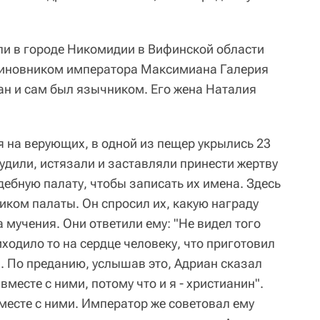
и в городе Никомидии в Вифинской области
чиновником императора Максимиана Галерия
тиан и сам был язычником. Его жена Наталия
 на верующих, в одной из пещер укрылись 23
удили, истязали и заставляли принести жертву
дебную палату, чтобы записать их имена. Здесь
иком палаты. Он спросил их, какую награду
а мучения. Они ответили ему: "Не видел того
иходило то на сердце человеку, что приготовил
9). По преданию, услышав это, Адриан сказал
месте с ними, потому что и я - христианин".
месте с ними. Император же советовал ему