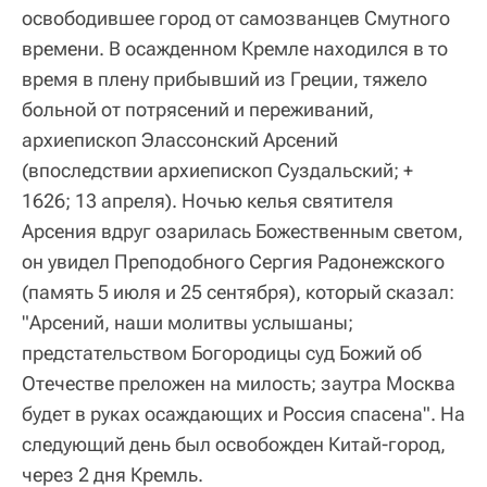
освободившее город от самозванцев Смутного
времени. В осажденном Кремле находился в то
время в плену прибывший из Греции, тяжело
больной от потрясений и переживаний,
архиепископ Элассонский Арсений
(впоследствии архиепископ Суздальский; +
1626; 13 апреля). Ночью келья святителя
Арсения вдруг озарилась Божественным светом,
он увидел Преподобного Сергия Радонежского
(память 5 июля и 25 сентября), который сказал:
"Арсений, наши молитвы услышаны;
предстательством Богородицы суд Божий об
Отечестве преложен на милость; заутра Москва
будет в руках осаждающих и Россия спасена". На
следующий день был освобожден Китай-город,
через 2 дня Кремль.