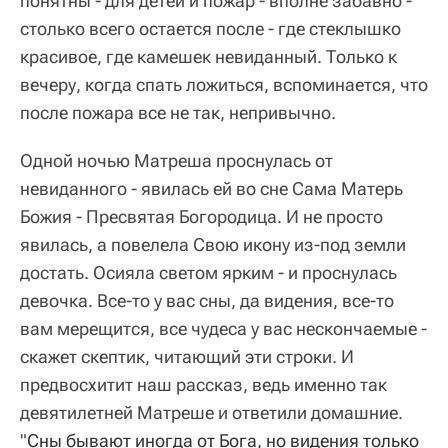
понятны - для детей и пожар - вполне забавно -
столько всего остается после - где стеклышко
красивое, где камешек невиданный. Только к
вечеру, когда спать ложиться, вспоминается, что
после пожара все не так, непривычно.
Одной ночью Матреша проснулась от
невиданного - явилась ей во сне Сама Матерь
Божия - Пресвятая Богородица. И не просто
явилась, а повелела Свою икону из-под земли
достать. Осияла светом ярким - и проснулась
девочка. Все-то у вас сны, да видения, все-то
вам мерещится, все чудеса у вас нескончаемые -
скажет скептик, читающий эти строки. И
предвосхитит наш рассказ, ведь именно так
девятилетней Матреше и ответили домашние.
"
Сны бывают иногда от Бога, но видения только 