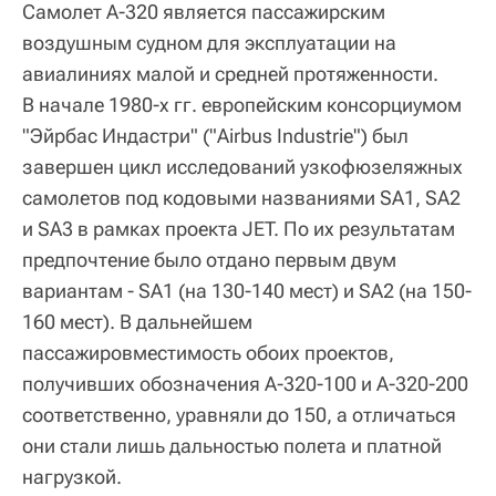
Самолет А-320 является пассажирским
воздушным судном для эксплуатации на
авиалиниях малой и средней протяженности.
В начале 1980-х гг. европейским консорциумом
"Эйрбас Индастри" ("Airbus Industrie") был
завершен цикл исследований узкофюзеляжных
самолетов под кодовыми названиями SA1, SA2
и SA3 в рамках проекта JET. По их результатам
предпочтение было отдано первым двум
вариантам - SA1 (на 130-140 мест) и SA2 (на 150-
160 мест). В дальнейшем
пассажировместимость обоих проектов,
получивших обозначения А-320-100 и А-320-200
соответственно, уравняли до 150, а отличаться
они стали лишь дальностью полета и платной
нагрузкой.