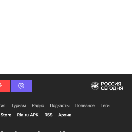
гия
Туризм
Радио
Подкасты
Полезное
Теги
uStore
Ria.ru APK
RSS
Архив