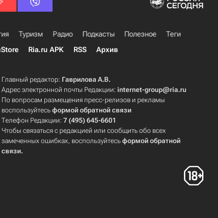
гия
Туризм
Радио
Подкасты
Полезное
Теги
uStore
Ria.ru APK
RSS
Архив
Главный редактор:
Гаврилова А.В.
Адрес электронной почты Редакции:
internet-group@ria.ru
По вопросам размещения пресс-релизов и рекламы
воспользуйтесь
формой обратной связи
Телефон Редакции:
7 (495) 645-6601
Чтобы связаться с редакцией или сообщить обо всех
замеченных ошибках, воспользуйтесь
формой обратной
связи
.