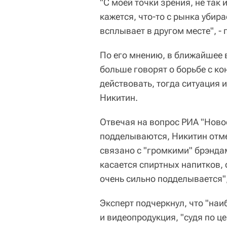
"С моей точки зрения, не так
кажется, что-то с рынка убир
всплывает в другом месте", -
По его мнению, в ближайшее в
больше говорят о борьбе с ко
действовать, тогда ситуация 
Никитин.
Отвечая на вопрос РИА "Новос
подделываются, Никитин отме
связано с "громкими" брэнда
касается спиртных напитков, 
очень сильно подделывается",
Эксперт подчеркнул, что "наи
и видеопродукция, "судя по ц