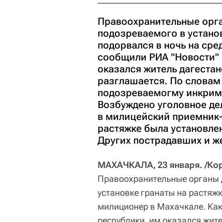
Правоохранительные орг
подозреваемого в установ
подорвался в ночь на сре
сообщили РИА "Новости" 
оказался житель дагеста
разглашается. По словам
подозреваемогму инкрими
Возбуждено уголовное дел
в милицейский приемник-
растяжке была установлен
Других пострадавших и же
МАХАЧКАЛА, 23 января. /Кор
Правоохранительные органы 
установке гранаты на растяжк
милиционер в Махачкале. Как
республики, им оказался жит