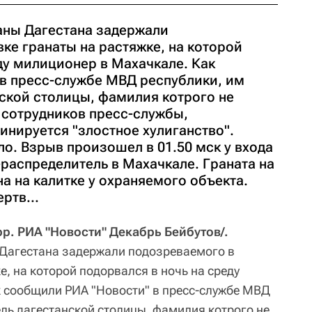
аны Дагестана задержали
ке гранаты на растяжке, на которой
ду милиционер в Махачкале. Как
в пресс-службе МВД республики, им
нской столицы, фамилия котрого не
 сотрудников пресс-службы,
нируется "злостное хулиганство".
о. Взрыв произошел в 01.50 мск у входа
распределитель в Махачкале. Граната на
а на калитке у охраняемого объекта.
ртв...
р. РИА "Новости" Декабрь Бейбутов/.
Дагестана задержали подозреваемого в
е, на которой подорвался в ночь на среду
 сообщили РИА "Новости" в пресс-службе МВД
ель дагестанской столицы, фамилия котрого не