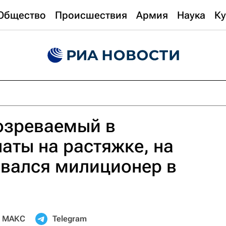
Общество
Происшествия
Армия
Наука
Ку
озреваемый в
наты на растяжке, на
рвался милиционер в
МАКС
Telegram