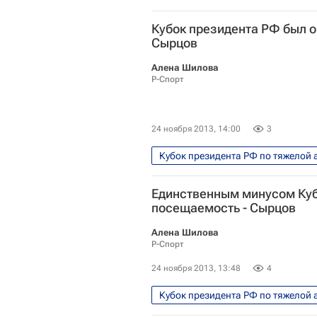
Кубок президента РФ был о
Сырцов
Алена Шилова
Р-Спорт
24 ноября 2013, 14:00
3
Кубок президента РФ по тяжелой 
Мультимедийный спортивный пак
Единственным минусом Куб
Федерация тяжелой атлетики Рос
посещаемость - Сырцов
Кубок президента России по тяжё
Алена Шилова
Сборная России по тяжёлой атлет
Р-Спорт
24 ноября 2013, 13:48
4
Кубок президента РФ по тяжелой 
Мультимедийный спортивный пак