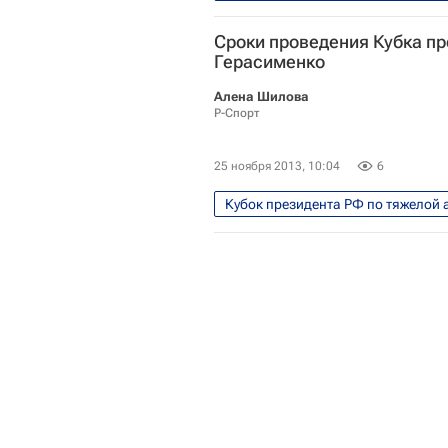
Мультимедийный спортивный пак
Сроки проведения Кубка пр
Александр Герасименко
Ку
Герасименко
Сборная России по тяжёлой атлет
Алена Шилова
Р-Спорт
25 ноября 2013, 10:04
6
Кубок президента РФ по тяжелой 
Александр Герасименко
Ку
Татьяна Каширина