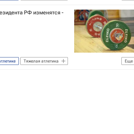
ет
Федерация тяжелой атлетики России (ФТАР)
езидента РФ изменятся -
бок президента России по тяжёлой атлетике
ике
атлетике
Тяжелая атлетика
Еще
бок президента по тяжёлой атлетике