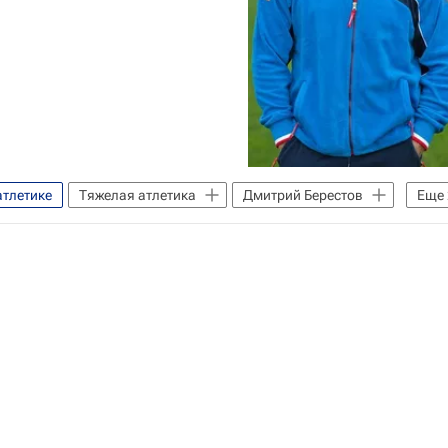
атлетике
Тяжелая атлетика
Дмитрий Берестов
Еще
етике
Татьяна Каширина