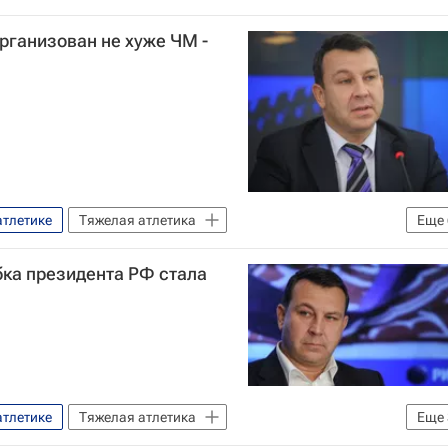
рганизован не хуже ЧМ -
атлетике
Тяжелая атлетика
Еще
ет
Сергей Сырцов
ка президента РФ стала
сии (ФТАР)
лой атлетике
Чемпионат мира по тяжёлой атлетике
ике
атлетике
Тяжелая атлетика
Еще
ет
Сергей Сырцов