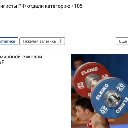
ангисты РФ отдали категорию +105
атлетике
Тяжелая атлетика
Еще
лой атлетике
Руслан Албегов
 мировой тяжелой
WF