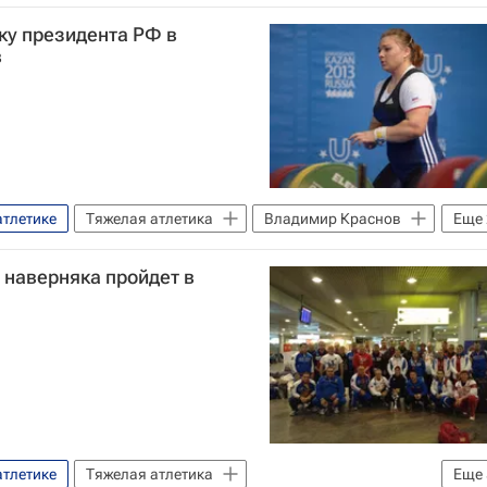
ку президента РФ в
в
атлетике
Тяжелая атлетика
Владимир Краснов
Еще
лой атлетике
Татьяна Каширина
 наверняка пройдет в
атлетике
Тяжелая атлетика
Еще