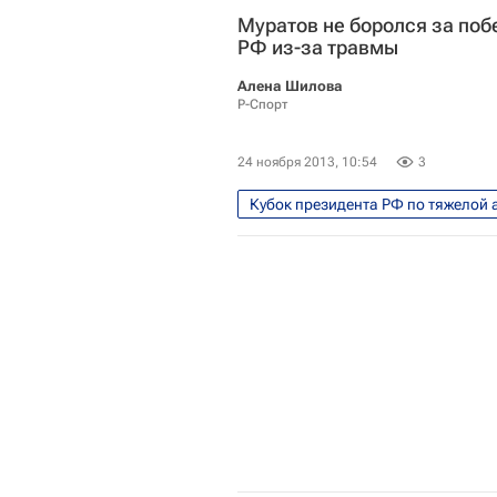
Муратов не боролся за поб
Кубок президента России по тяжё
РФ из-за травмы
Алена Шилова
Р-Спорт
24 ноября 2013, 10:54
3
Кубок президента РФ по тяжелой 
Кубок президента России по тяжё