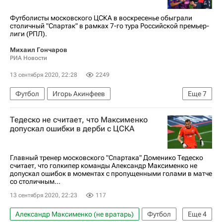
Футболисты московского ЦСКА в воскресенье обыграли
столичный "Спартак" в рамках 7-го тура Российской премьер-
лиги (РПЛ).
Михаил Гончаров
РИА Новости
13 сентября 2020, 22:28
2249
Футбол
Игорь Акинфеев
Еще
7
Александр Кокорин
Тедеско не считает, что Максименко
Система видеопомощи арбитрам (VAR)
допускал ошибки в дерби с ЦСКА
Сергей Карасев (футбол)
РПЛ 2026-2027 (Чемпионат России по футболу)
Главный тренер московского "Спартака" Доменико Тедеско
считает, что голкипер команды Александр Максименко не
Спартак Москва
ПФК ЦСКА
допускал ошибок в моментах с пропущенными голами в матче
со столичным...
Никола Влашич
13 сентября 2020, 22:23
117
Александр Максименко (не вратарь)
Футбол
Еще
4