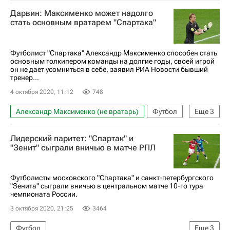
Молодежная сборная России по футболу
Дарвин: Максименко может надолго
Магомед-Шапи Сулейманов
Роман Евгеньев
стать основным вратарем "Спартака"
Иван Игнатьев
Футболист "Спартака" Александр Максименко способен стать
основным голкипером команды на долгие годы, своей игрой
он не дает усомниться в себе, заявил РИА Новости бывший
тренер...
4 октября 2020, 11:12
748
Александр Максименко (не вратарь)
Футбол
Еще
3
РПЛ 2026-2027 (Чемпионат России по футболу)
Лидерский паритет: "Спартак" и
Спартак Москва
Зенит
"Зенит" сыграли вничью в матче РПЛ
Футболисты московского "Спартака" и санкт-петербургского
"Зенита" сыграли вничью в центральном матче 10-го тура
чемпионата России.
3 октября 2020, 21:25
3464
Футбол
Еще
3