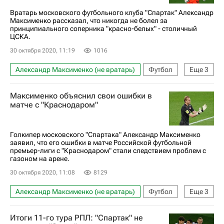
Вратарь московского футбольного клуба "Спартак" Александр
Максименко рассказал, что никогда не болел за
принципиального соперника "красно-белых" - столичный
ЦСКА.
30 октября 2020, 11:19
1016
Александр Максименко (не вратарь)
Футбол
Еще
3
Игорь Акинфеев
Спартак Москва
Максименко объяснил свои ошибки в
ПФК ЦСКА
матче с "Краснодаром"
Голкипер московского "Спартака" Александр Максименко
заявил, что его ошибки в матче Российской футбольной
премьер-лиги с "Краснодаром" стали следствием проблем с
газоном на арене.
30 октября 2020, 11:08
8129
Александр Максименко (не вратарь)
Футбол
Еще
3
РПЛ 2026-2027 (Чемпионат России по футболу)
Итоги 11-го тура РПЛ: "Спартак" не
Спартак Москва
Краснодар