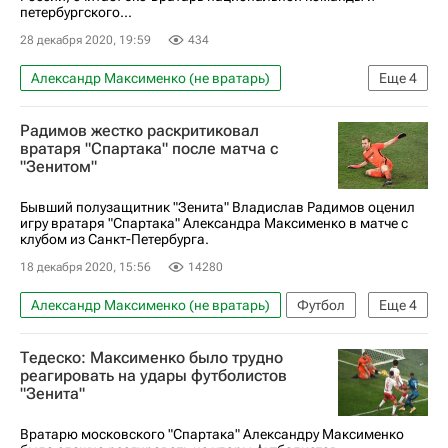
петербургского...
28 декабря 2020, 19:59
434
Александр Максименко (не вратарь)
Еще
4
Игорь Акинфеев
Сборная России по футболу
Радимов жестко раскритиковал
Вячеслав Малафеев
Матвей Сафонов
вратаря "Спартака" после матча с
"Зенитом"
Бывший полузащитник "Зенита" Владислав Радимов оценил
игру вратаря "Спартака" Александра Максименко в матче с
клубом из Санкт-Петербурга.
18 декабря 2020, 15:56
14280
Александр Максименко (не вратарь)
Футбол
Еще
4
Владислав Радимов
Тедеско: Максименко было трудно
РПЛ 2026-2027 (Чемпионат России по футболу)
реагировать на удары футболистов
"Зенита"
Спартак Москва
Зенит
Вратарю московского "Спартака" Александру Максименко