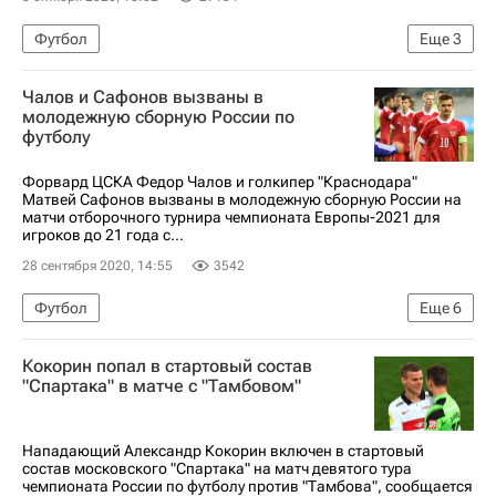
Футбол
Еще
3
РПЛ 2026-2027 (Чемпионат России по футболу)
Чалов и Сафонов вызваны в
Спартак Москва
Зенит
молодежную сборную России по
футболу
Форвард ЦСКА Федор Чалов и голкипер "Краснодара"
Матвей Сафонов вызваны в молодежную сборную России на
матчи отборочного турнира чемпионата Европы-2021 для
игроков до 21 года с...
28 сентября 2020, 14:55
3542
Футбол
Еще
6
Молодежная сборная России по футболу
Кокорин попал в стартовый состав
Магомед-Шапи Сулейманов
Роман Евгеньев
"Спартака" в матче с "Тамбовом"
Федор Чалов
Матвей Сафонов
Денис Адамов
Нападающий Александр Кокорин включен в стартовый
состав московского "Спартака" на матч девятого тура
чемпионата России по футболу против "Тамбова", сообщается