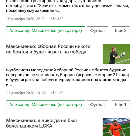
было сложно реагировать на удары футболистов
петербургского "Зенита" в моментах с пропущенными голами,
поскольку ему закрывали...
16 декабря 2020, 23:31
322
Александр Максименко (не вратарь)
Футбол
Еще
2
Спартак Москва
Зенит
Максименко: сборная России никого
не боится и будет играть на победу
Футболисты молодежной сборной России не боятся будущих
соперников по чемпионату Европы (игроки не старше 21 года)
и будут играть на победу в турнире, заявил вратарь команды
и...
11 декабря 2020, 14:45
120
Александр Максименко (не вратарь)
Футбол
Еще
1
Молодежная сборная России по футболу
Максименко: я никогда не был
болельщиком ЦСКА