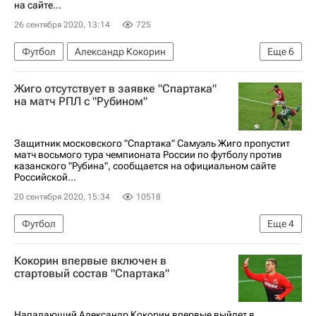
на сайте...
26 сентября 2020, 13:14
725
Футбол
Александр Кокорин
Еще
6
РПЛ 2026-2027 (Чемпионат России по футболу)
Жиго отсутствует в заявке "Спартака"
Тамбов
Спартак Москва
на матч РПЛ с "Рубином"
Джордан Ларссон
Георгий Джикия
Алекс Крал
Защитник московского "Спартака" Самуэль Жиго пропустит
матч восьмого тура чемпионата России по футболу против
казанского "Рубина", сообщается на официальном сайте
Российской...
20 сентября 2020, 15:34
10518
Футбол
Еще
4
РПЛ 2026-2027 (Чемпионат России по футболу)
Кокорин впервые включен в
Спартак Москва
Рубин
Самуэль Жиго
стартовый состав "Спартака"
Нападающий Александр Кокорин впервые выйдет в