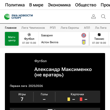
Политика
В мире
Экономика
Общество
Про
Главное
Лига Чемпионов
РПЛ
Лига Европы
АПЛ
Ла Лига
Бавария
Матч-
Футбол
Теннис
центр
Астон Вилла
07.08 15:00
07.08 18:00
Футбол
Александр Максименко
(не вратарь)
Первая лига
2025/2026
Игры
Голы
Карточки
7
–
–
–