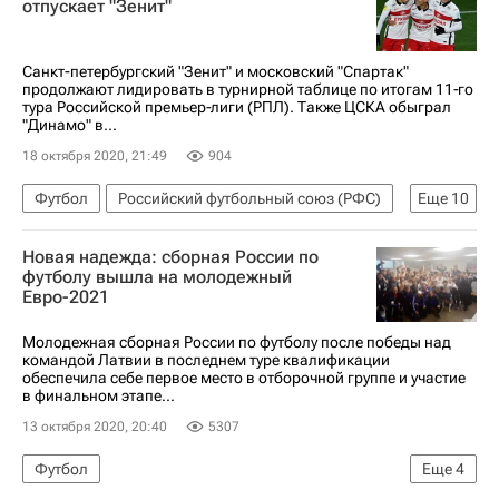
отпускает "Зенит"
Санкт-петербургский "Зенит" и московский "Спартак"
продолжают лидировать в турнирной таблице по итогам 11‑го
тура Российской премьер‑лиги (РПЛ). Также ЦСКА обыграл
"Динамо" в...
18 октября 2020, 21:49
904
Футбол
Российский футбольный союз (РФС)
Еще
10
РПЛ 2026-2027 (Чемпионат России по футболу)
Новая надежда: сборная России по
Тамбов
Спартак Москва
Динамо Москва
футболу вышла на молодежный
Евро-2021
Локомотив (Москва)
Зенит
Ахмат
ПФК ЦСКА
Ростов
Краснодар
Молодежная сборная России по футболу после победы над
командой Латвии в последнем туре квалификации
обеспечила себе первое место в отборочной группе и участие
в финальном этапе...
13 октября 2020, 20:40
5307
Футбол
Еще
4