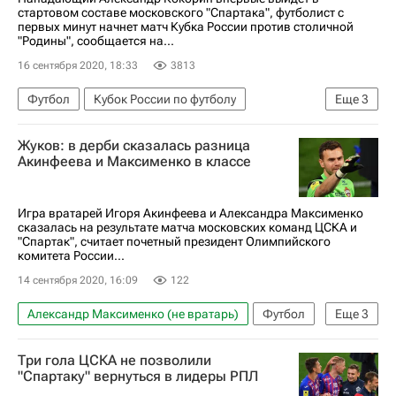
стартовом составе московского "Спартака", футболист с
первых минут начнет матч Кубка России против столичной
"Родины", сообщается на...
16 сентября 2020, 18:33
3813
Футбол
Кубок России по футболу
Еще
3
Спартак Москва
Георгий Джикия
Жуков: в дерби сказалась разница
Родина (Москва)
Акинфеева и Максименко в классе
Игра вратарей Игоря Акинфеева и Александра Максименко
сказалась на результате матча московских команд ЦСКА и
"Спартак", считает почетный президент Олимпийского
комитета России...
14 сентября 2020, 16:09
122
Александр Максименко (не вратарь)
Футбол
Еще
3
Игорь Акинфеев
Спартак Москва
Три гола ЦСКА не позволили
ПФК ЦСКА
"Спартаку" вернуться в лидеры РПЛ