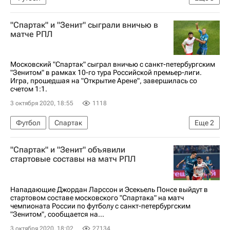
РПЛ 2026-2027 (Чемпионат России по футболу)
"Спартак" и "Зенит" сыграли вничью в
Спартак Москва
Зенит
матче РПЛ
Московский "Спартак" сыграл вничью с санкт-петербургским
"Зенитом" в рамках 10-го тура Российской премьер-лиги.
Игра, прошедшая на "Открытие Арене", завершилась со
счетом 1:1.
3 октября 2020, 18:55
1118
Футбол
Спартак
Еще
2
РПЛ 2026-2027 (Чемпионат России по футболу)
"Спартак" и "Зенит" объявили
Зенит
стартовые составы на матч РПЛ
Нападающие Джордан Ларссон и Эсекьель Понсе выйдут в
стартовом составе московского "Спартака" на матч
чемпионата России по футболу с санкт-петербургским
"Зенитом", сообщается на...
3 октября 2020, 18:02
27134