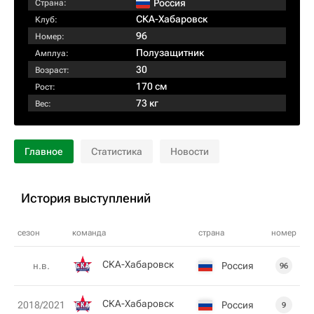
Россия
Страна:
СКА-Хабаровск
Клуб:
96
Номер:
Полузащитник
Амплуа:
30
Возраст:
170 см
Рост:
73 кг
Вес:
Главное
Статистика
Новости
История выступлений
сезон
команда
страна
номер
СКА-Хабаровск
Россия
н.в.
96
СКА-Хабаровск
Россия
2018/2021
9