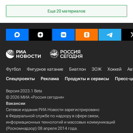
РПЛ 2026-2027 (Чемпионат России по футболу)
Еще 20 материалов
Спартак Москва
ПФК ЦСКА
Доменико Тедеско
Футбол
Фигурное катание
Биатлон
ЗОЖ
Хоккей
Ав
Спецпроекты
Реклама
Продукты и сервисы
Пресс-ц
Версия 2023.1 Beta
© 2026 МИА «Россия сегодня»
Вакансии
Сетевое издание РИА Новости зарегистрировано
в Федеральной службе по надзору в сфере связи,
информационных технологий и массовых коммуникаций
(Роскомнадзор) 08 апреля 2014 года.