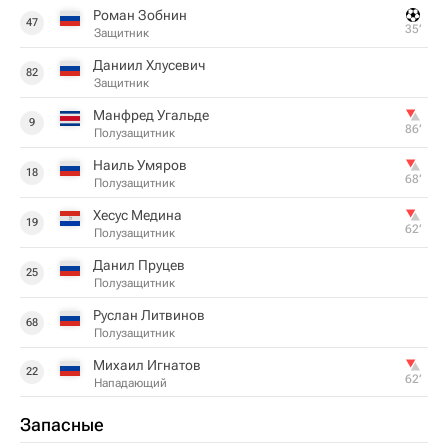
Роман Зобнин
47
35‎’‎
Защитник
Даниил Хлусевич
82
Защитник
Манфред Угальде
9
86‎’‎
Полузащитник
Наиль Умяров
18
68‎’‎
Полузащитник
Хесус Медина
19
62‎’‎
Полузащитник
Данил Пруцев
25
Полузащитник
Руслан Литвинов
68
Полузащитник
Михаил Игнатов
22
62‎’‎
Нападающий
Запасные