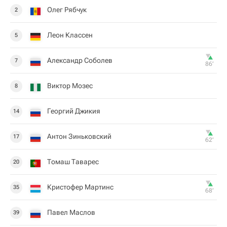
Олег Рябчук
2
Леон Классен
5
Александр Соболев
7
86‎’‎
Виктор Мозес
8
Георгий Джикия
14
Антон Зиньковский
17
62‎’‎
Томаш Таварес
20
Кристофер Мартинс
35
68‎’‎
Павел Маслов
39