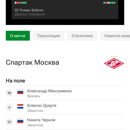
35‎’‎
Роман Зобнин
(
Даниил Хлусевич
)
О матче
Трансляция
Статистика
Новости ком
Спартак Москва
На поле
Александр Максименко
98
Вратарь
Алексис Дуарте
4
Защитник
Никита Чернов
23
Защитник