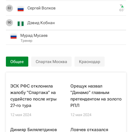
Сергей Волков
82
65‎’‎
Дэвид Кобнан
90
Мурад Мусаев
Тренер
Общее
Спартак Москва
Краснодар
ЭСК РФС отклонила
Орещук назвал
жалобу "Спартака" на
"Динамо" главным
судейство после игры
претендентом на золото
27-го тура
РПЛ
12 мая 2024
12 мая 2024
Динияр Билялетдинов
Ловчев отказался