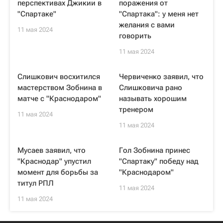
перспективах Джикии в
поражения от
"Спартаке"
"Спартака": у меня нет
желания с вами
11 мая 2024
говорить
11 мая 2024
Слишкович восхитился
Червиченко заявил, что
мастерством Зобнина в
Слишковича рано
матче с "Краснодаром"
называть хорошим
тренером
11 мая 2024
11 мая 2024
Мусаев заявил, что
Гол Зобнина принес
"Краснодар" упустил
"Спартаку" победу над
момент для борьбы за
"Краснодаром"
титул РПЛ
11 мая 2024
11 мая 2024