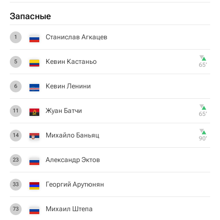
Запасные
Станислав Агкацев
1
Кевин Кастаньо
5
65‎’‎
Кевин Ленини
6
Жуан Батчи
11
65‎’‎
Михайло Баньяц
14
90‎’‎
Александр Эктов
23
Георгий Арутюнян
33
Михаил Штепа
73