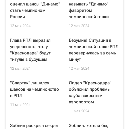
оценил шансы "Динамо"
называть "Динамо"
стать чемпионом
фаворитом
России
чемпионской гонки
12 мая 2024
12 мая 2024
Глава РПЛ выразил
Безумие! Ситуация в
уверенность, что у
чемпионской гонке РПЛ
"Краснодара" будут
перевернулась за семь
титулы в будущем
минут
12 мая 2024
12 мая 2024
"Спартак" лишился
Лидер "Краснодара"
шансов на чемпионство
объяснил проблемы
в РПЛ
клуба закрытым
аэропортом
11 мая 2024
11 мая 2024
Зобнин раскрыл секрет
Зобнин: хотели бы,