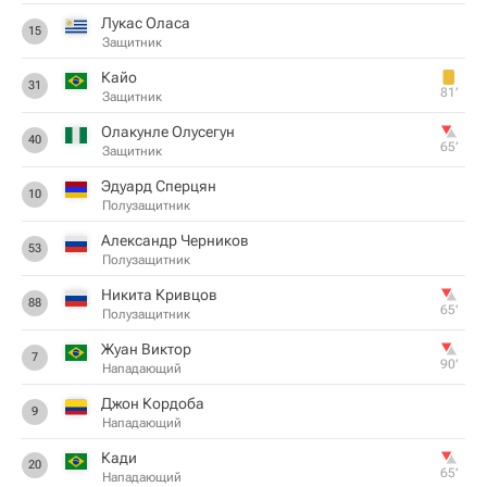
Лукас Оласа
15
Защитник
Кайо
31
81‎’‎
Защитник
Олакунле Олусегун
40
65‎’‎
Защитник
Эдуард Сперцян
10
Полузащитник
Александр Черников
53
Полузащитник
Никита Кривцов
88
65‎’‎
Полузащитник
Жуан Виктор
7
90‎’‎
Нападающий
Джон Кордоба
9
Нападающий
Кади
20
65‎’‎
Нападающий