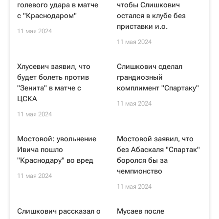
голевого удара в матче
чтобы Слишкович
с "Краснодаром"
остался в клубе без
приставки и.о.
11 мая 2024
11 мая 2024
Хлусевич заявил, что
Слишкович сделал
будет болеть против
грандиозный
"Зенита" в матче с
комплимент "Спартаку"
ЦСКА
11 мая 2024
11 мая 2024
Мостовой: увольнение
Мостовой заявил, что
Ивича пошло
без Абаскаля "Спартак"
"Краснодару" во вред
боролся бы за
чемпионство
11 мая 2024
11 мая 2024
Слишкович рассказал о
Мусаев после