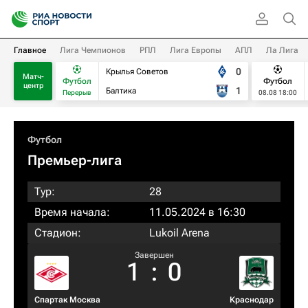
Главное
Лига Чемпионов
РПЛ
Лига Европы
АПЛ
Ла Лига
0
Крылья Советов
Матч-
Футбол
Футбол
центр
1
Балтика
Перерыв
08.08 18:00
Футбол
Премьер-лига
Тур:
28
Время начала:
11.05.2024 в 16:30
Стадион:
Lukoil Arena
Завершен
1
:
0
Спартак Москва
Краснодар