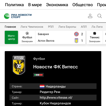
Политика
В мире
Экономика
Общество
Про
Главное
Лига Чемпионов
РПЛ
Лига Европы
АПЛ
Ла Лига
2
Бавария
Матч-
Футбол
Теннис
центр
1
Астон Вилла
Завершен
Завершен
Футбол
Новости ФК Витесс
Нидерланды
Страна:
Рюдигер Рем
Тренер:
http://www.vitesse.nl/
Сайт:
Кубок Нидерландов
Турнир: