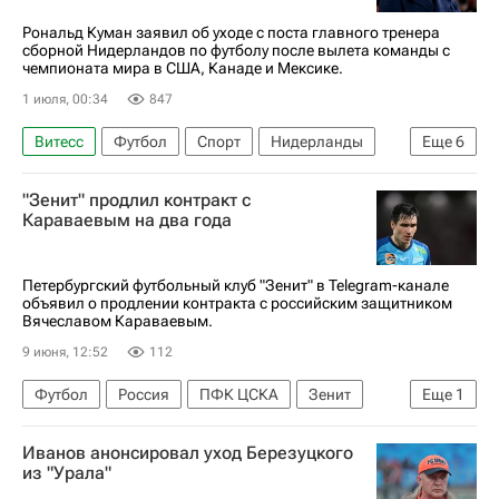
Рональд Куман заявил об уходе с поста главного тренера
сборной Нидерландов по футболу после вылета команды с
чемпионата мира в США, Канаде и Мексике.
1 июля, 00:34
847
Витесс
Футбол
Спорт
Нидерланды
Еще
6
Рональд Куман
США
Канада
ПСВ
"Зенит" продлил контракт с
Аякс
ЧМ по футболу 2026
Караваевым на два года
Петербургский футбольный клуб "Зенит" в Telegram-канале
объявил о продлении контракта с российским защитником
Вячеславом Караваевым.
9 июня, 12:52
112
Футбол
Россия
ПФК ЦСКА
Зенит
Еще
1
Вячеслав Караваев
Иванов анонсировал уход Березуцкого
из "Урала"