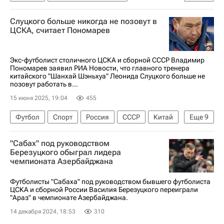
Шанхай Шэньхуа
Спорт
Слуцкого больше никогда не позовут в
Леонид Слуцкий (Тренер)
ЦСКА, считает Пономарев
Экс-футболист столичного ЦСКА и сборной СССР Владимир
Пономарев заявил РИА Новости, что главного тренера
китайского "Шанхай Шэньхуа" Леонида Слуцкого больше не
позовут работать в...
15 июня 2025, 19:04
455
Футбол
Спорт
Россия
СССР
Китай
Еще
9
Леонид Слуцкий (политик)
Марко Николич
"Сабах" под руководством
Станислав Черчесов
Владимир Пономарев
Березуцкого обыграл лидера
чемпионата Азербайджана
ПФК ЦСКА
Шанхай Шэньхуа
АЕК (Афины)
Сергей Игнашевич
Футболисты "Сабаха" под руководством бывшего футболиста
ЦСКА и сборной России Василия Березуцкого переиграли
РПЛ 2026-2027 (Чемпионат России по футболу)
"Араз" в чемпионате Азербайджана.
14 декабря 2024, 18:53
310