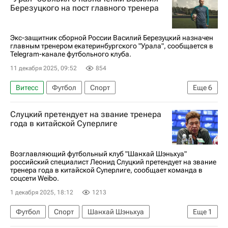
РПЛ 2026-2027 (Чемпионат России по футболу)
Березуцкого на пост главного тренера
Первая лига
Экс-защитник сборной России Василий Березуцкий назначен
главным тренером екатеринбургского "Урала", сообщается в
Telegram-канале футбольного клуба.
11 декабря 2025, 09:52
854
Витесс
Футбол
Спорт
Еще
6
Мирослав Ромащенко
Василий Березуцкий
Слуцкий претендует на звание тренера
Урал
Факел
года в китайской Суперлиге
РПЛ 2026-2027 (Чемпионат России по футболу)
Первая лига
Возглавляющий футбольный клуб "Шанхай Шэньхуа"
российский специалист Леонид Слуцкий претендует на звание
тренера года в китайской Суперлиге, сообщает команда в
соцсети Weibo.
1 декабря 2025, 18:12
1213
Футбол
Спорт
Шанхай Шэньхуа
Еще
1
Леонид Слуцкий (Тренер)