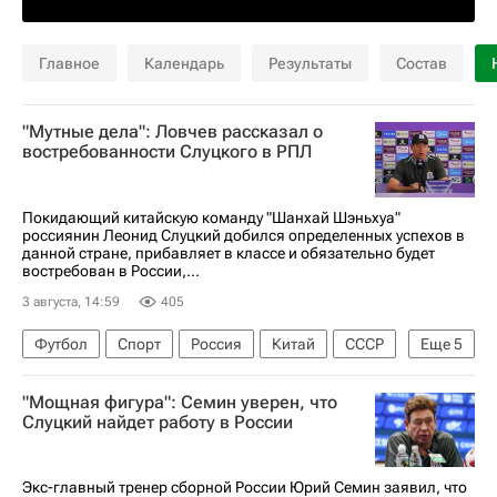
Главное
Календарь
Результаты
Состав
"Мутные дела": Ловчев рассказал о
востребованности Слуцкого в РПЛ
Покидающий китайскую команду "Шанхай Шэньхуа"
россиянин Леонид Слуцкий добился определенных успехов в
данной стране, прибавляет в классе и обязательно будет
востребован в России,...
3 августа, 14:59
405
Футбол
Спорт
Россия
Китай
СССР
Еще
5
Евгений Ловчев
ПФК ЦСКА
"Мощная фигура": Семин уверен, что
Шанхай Шэньхуа
Спартак Москва
Слуцкий найдет работу в России
Леонид Слуцкий (Тренер)
Экс-главный тренер сборной России Юрий Семин заявил, что