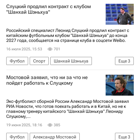
Слуцкий продлил контракт с клубом
"Шанхай Шэньхуа"
Российский специалист Леонид Слуцкий продлил контракт с
китайским футбольным клубом "Шанхай Шэньхуа" до конца
2027 года, сообщается на странице клуба в соцсети Weibo.
16 июля 2025, 15:53
701
Футбол
Спорт
Шанхай Шэньхуа
Еще
3
Крылья Советов
ПФК ЦСКА
Мостовой заявил, что ни за что не
РПЛ 2026-2027 (Чемпионат России по футболу)
пойдет работать к Слуцкому
Экс-футболист сборной России Александр Мостовой заявил
РИА Новости, что готов поехать работать и в Китай, но не к
главному тренеру китайского "Шанхай Шэньхуа" Леониду
Слуцкому,...
19 июня 2025, 18:16
385
Футбол
Александр Мостовой
Еще
3