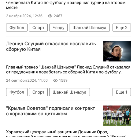
чемпионата Китая по футболу и завершил турнир на втором
месте.
2 ноября 2024, 12:36
2467
Футбол
Спорт
Чэнду
Шанхай Шэньхуа
Еще
2
Чемпионат Китая по футболу
Леонид Слуцкий отказался возглавить
Леонид Слуцкий (Тренер)
сборную Китая
Главный тренер "Шанхай Шэньхуа" Леонид Слуцкий отказался
от предложения поработать со сборной Китая по футболу.
24 сентября 2024, 11:00
1589
Футбол
Спорт
Шанхай Шэньхуа
Еще
1
Леонид Слуцкий (Тренер)
"Крылья Советов" подписали контракт
с хорватским защитником
Хорватский центральный защитник Доминик Ороз,
выступавший в последнее время за нидерландский "Витесс",