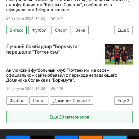
стал футболистом "Крыльев Советов", сообщается в
официальном Telegram-канале...
24 августа 2024, 14:52
577
Витесс
Футбол
Спорт
Вена
Еще
5
Австрия
Хорватия
Сергей Корниленко
Лучший бомбардир "Борнмута"
Крылья Советов
Зальцбург
перешел в "Тоттенхэм"
Английский футбольный клуб "Тоттенхэм" на своем
официальном сайте объявил о переходе нападающего
Доминика Соланке из "Борнмута".
10 августа 2024, 15:38
175
Футбол
Спорт
Доминик Соланке
Еще
3
Тоттенхэм (мол.)
Челси
Борнмут
Еще 20 материалов