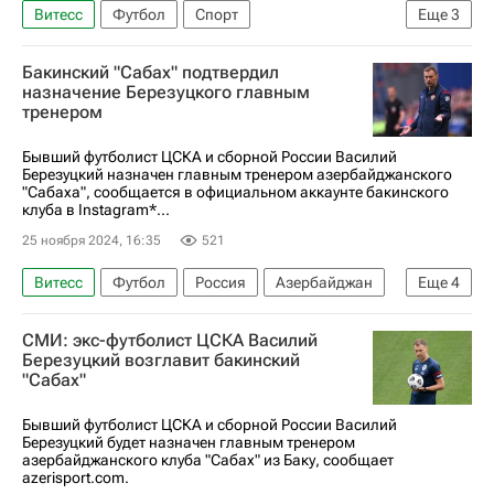
Витесс
Футбол
Спорт
Еще
3
Василий Березуцкий
ПФК ЦСКА
Бакинский "Сабах" подтвердил
Краснодар
назначение Березуцкого главным
тренером
Бывший футболист ЦСКА и сборной России Василий
Березуцкий назначен главным тренером азербайджанского
"Сабаха", сообщается в официальном аккаунте бакинского
клуба в Instagram*...
25 ноября 2024, 16:35
521
Витесс
Футбол
Россия
Азербайджан
Еще
4
Василий Березуцкий
СМИ: экс-футболист ЦСКА Василий
Леонид Слуцкий (политик)
ПФК ЦСКА
Березуцкий возглавит бакинский
"Сабах"
Краснодар
Бывший футболист ЦСКА и сборной России Василий
Березуцкий будет назначен главным тренером
азербайджанского клуба "Сабах" из Баку, сообщает
azerisport.com.