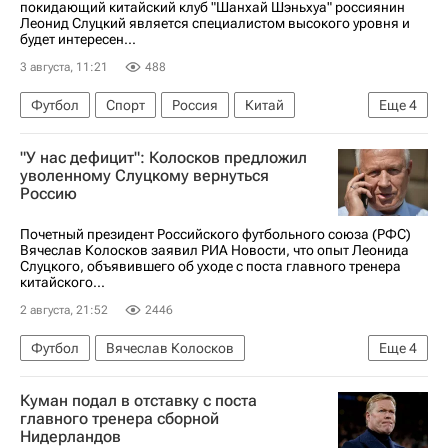
покидающий китайский клуб "Шанхай Шэньхуа" россиянин
Леонид Слуцкий является специалистом высокого уровня и
будет интересен...
3 августа, 11:21
488
Футбол
Спорт
Россия
Китай
Еще
4
Юрий Семин
Шанхай Шэньхуа
Халл Сити
"У нас дефицит": Колосков предложил
Леонид Слуцкий (Тренер)
уволенному Слуцкому вернуться
Россию
Почетный президент Российского футбольного союза (РФС)
Вячеслав Колосков заявил РИА Новости, что опыт Леонида
Слуцкого, объявившего об уходе с поста главного тренера
китайского...
2 августа, 21:52
2446
Футбол
Вячеслав Колосков
Еще
4
Шанхай Шэньхуа
Халл Сити
Куман подал в отставку с поста
Леонид Слуцкий (Тренер)
главного тренера сборной
Нидерландов
РПЛ 2026-2027 (Чемпионат России по футболу)