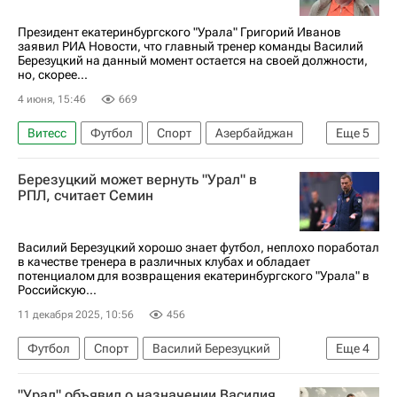
Президент екатеринбургского "Урала" Григорий Иванов
заявил РИА Новости, что главный тренер команды Василий
Березуцкий на данный момент остается на своей должности,
но, скорее...
4 июня, 15:46
669
Витесс
Футбол
Спорт
Азербайджан
Еще
5
Григорий Иванов
Василий Березуцкий
Березуцкий может вернуть "Урал" в
Динамо Москва
Урал
РПЛ, считает Семин
РПЛ 2026-2027 (Чемпионат России по футболу)
Василий Березуцкий хорошо знает футбол, неплохо поработал
в качестве тренера в различных клубах и обладает
потенциалом для возвращения екатеринбургского "Урала" в
Российскую...
11 декабря 2025, 10:56
456
Футбол
Спорт
Василий Березуцкий
Еще
4
Юрий Семин
Урал
"Урал" объявил о назначении Василия