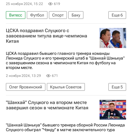
25 ноября 2024, 15:22
619
Витесс
Футбол
Спорт
Баку
Еще
6
Азербайджан
Россия
Василий Березуцкий
ЦСКА поздравил Слуцкого с
Леонид Слуцкий (политик)
ПФК ЦСКА
завоеванием титула вице-чемпиона
Китая
Краснодар
ЦСКА поздравил бывшего главного тренера команды
Леонида Слуцкого и его тренерский штаб в "Шанхай Шэньхуа"
с завершением сезона в чемпионате Китая по футболу на
втором месте.
2 ноября 2024, 13:29
671
Олег Яровинский
Крылья Советов
Еще
5
Василий Березуцкий
Шанхай Шэньхуа
"Шанхай" Слуцкого на втором месте
ПФК ЦСКА
Футбол
завершил сезон в чемпионате Китая
Леонид Слуцкий (Тренер)
"Шанхай Шэньхуа" бывшего тренера сборной России Леонида
Слуцкого обыграл "Чэнду" в матче заключительного тура