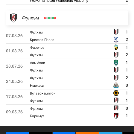
2
Wolverhampton Wanderers Academy
Фулхэм
1
Фулхэм
07.08.26
2
Кристал Пэлас
1
Фаренсе
01.08.26
2
Фулхэм
1
Аль-Ахли
28.07.26
1
Фулхэм
2
Фулхэм
24.05.26
0
Ньюкасл
1
Вулверхэмптон
17.05.26
1
Фулхэм
0
Фулхэм
09.05.26
1
Борнмут