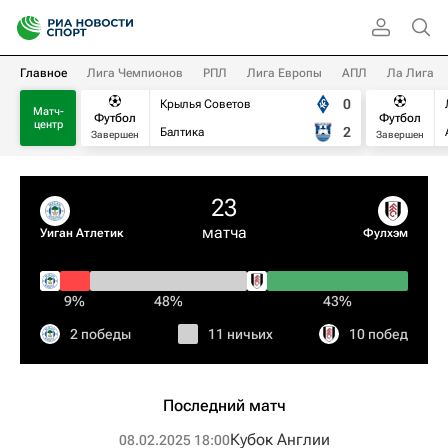
Главное
Лига Чемпионов
РПЛ
Лига Европы
АПЛ
Ла Лига
0
Крылья Советов
Матч-
Футбол
Футбол
центр
2
Балтика
Завершен
Завершен
23
матча
Уиган Атлетик
Фулхэм
9%
48%
43%
2 победы
11 ничьих
10 побед
Последний матч
Кубок Англии
08.02.2025 18:00