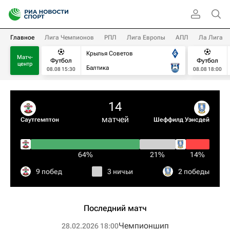
Главное
Лига Чемпионов
РПЛ
Лига Европы
АПЛ
Ла Лига
Крылья Советов
Матч-
Футбол
Футбол
центр
Балтика
08.08 15:30
08.08 18:00
14
матчей
Саутгемптон
Шеффилд Уэнсдей
64%
21%
14%
9 побед
3 ничьи
2 победы
Последний матч
Чемпионшип
28.02.2026 18:00