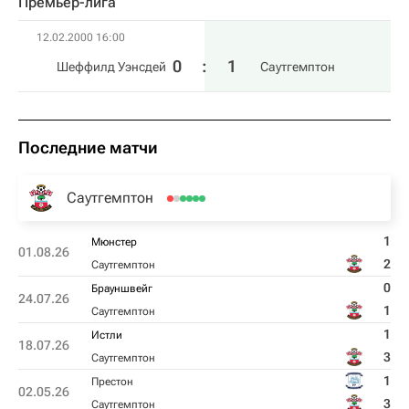
Премьер-лига
12.02.2000 16:00
0
:
1
Шеффилд Уэнсдей
Саутгемптон
Последние матчи
Саутгемптон
1
Мюнстер
01.08.26
2
Саутгемптон
0
Брауншвейг
24.07.26
1
Саутгемптон
1
Истли
18.07.26
3
Саутгемптон
1
Престон
02.05.26
3
Саутгемптон