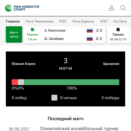
Главное
Лига Чемпионов
РПЛ
Лига Европы
АПЛ
Ла Лига
3
3
А. Калинская
Матч-
Теннис
Теннис
центр
6
2
Д. Шнайдер
2-й сет
06.08 22:10
3
Южная Корея
Бразилия
матча
0%
0%
100%
0 побед
0 ничьих
3 победы
Последний матч
Олимпийский волейбольный турнир
06.08.2021