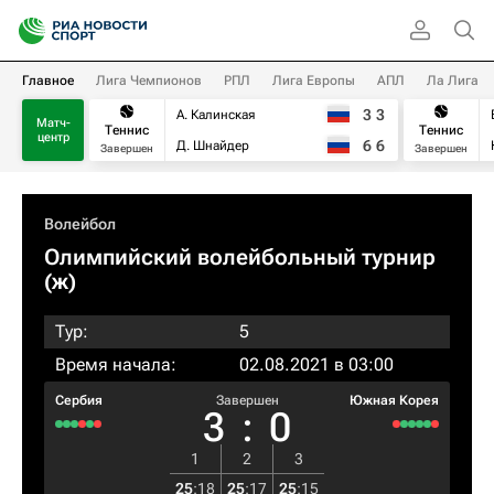
Главное
Лига Чемпионов
РПЛ
Лига Европы
АПЛ
Ла Лига
3
3
А. Калинская
Матч-
Теннис
Теннис
центр
6
6
Д. Шнайдер
Завершен
Завершен
Волейбол
Олимпийский волейбольный турнир
(ж)
Тур:
5
Время начала:
02.08.2021 в 03:00
Сербия
Завершен
Южная Корея
3
:
0
1
2
3
25
:
18
25
:
17
25
:
15