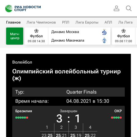
Главное
Лига Чемпионов
РПЛ
Лига Европы
АПЛ
Ла Лига
Динамо Москва
Матч-
Футбол
Футбол
центр
Динамо Махачкала
09.08 14:30
09.08 17:00
Волейбол
Олимпийский волейбольный турнир
(ж)
Тур:
Quarter Finals
Время начала:
04.08.2021 в 15:30
Бразилия
Завершен
ОКР
3
:
1
1
2
3
4
23
:
25
25
:
21
25
:
19
25
:
22