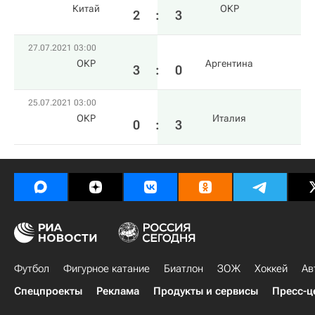
Китай
ОКР
2
:
3
27.07.2021 03:00
ОКР
Аргентина
3
:
0
25.07.2021 03:00
ОКР
Италия
0
:
3
Футбол
Фигурное катание
Биатлон
ЗОЖ
Хоккей
Ав
Спецпроекты
Реклама
Продукты и сервисы
Пресс-ц