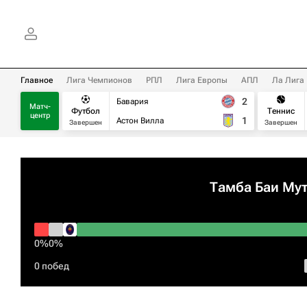
Главное
Лига Чемпионов
РПЛ
Лига Европы
АПЛ
Ла Лига
2
Бавария
Матч-
Футбол
Теннис
центр
1
Астон Вилла
Завершен
Завершен
Тамба Баи Му
0%
0%
0 побед