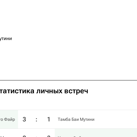
утини
татистика личных встреч
3
:
1
го Файр
Тамба Баи Мутини