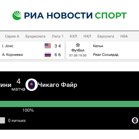
Серия А
Бундеслига
Лига 1
КХЛ
НХЛ
Евролига
НБА
3
4
I. Jovic
Кельн
Футбол
6
6
А. Корнеева
Реал Сосьедад
07.08 19:00
4
тини
Чикаго Файр
матча
100%
0 ничьих