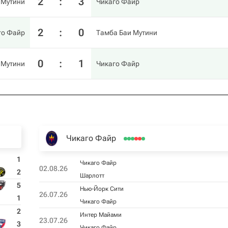
2
:
3
 Мутини
Чикаго Файр
2
:
0
го Файр
Тамба Баи Мутини
0
:
1
 Мутини
Чикаго Файр
Чикаго Файр
1
Чикаго Файр
02.08.26
2
Шарлотт
5
Нью-Йорк Сити
26.07.26
1
Чикаго Файр
2
Интер Майами
23.07.26
3
Чикаго Файр