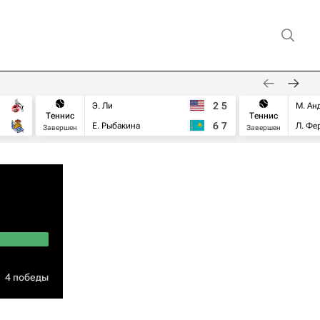
2
5
Э. Ли
М. Ан
Теннис
Теннис
6
7
Е. Рыбакина
Л. Фе
Завершен
Завершен
4 победы