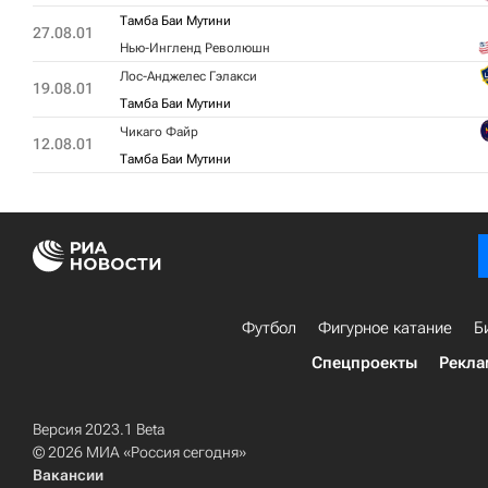
Тамба Баи Мутини
27.08.01
Нью-Ингленд Революшн
Лос-Анджелес Гэлакси
19.08.01
Тамба Баи Мутини
Чикаго Файр
12.08.01
Тамба Баи Мутини
Футбол
Фигурное катание
Б
Спецпроекты
Рекла
Версия 2023.1 Beta
© 2026 МИА «Россия сегодня»
Вакансии