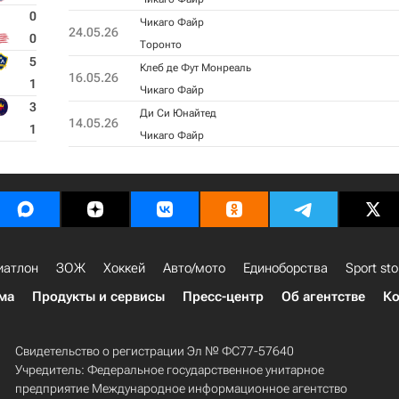
0
Чикаго Файр
24.05.26
0
Торонто
5
Клеб де Фут Монреаль
16.05.26
1
Чикаго Файр
3
Ди Си Юнайтед
14.05.26
1
Чикаго Файр
иатлон
ЗОЖ
Хоккей
Авто/мото
Единоборства
Sport sto
ма
Продукты и сервисы
Пресс-центр
Об агентстве
Ко
Свидетельство о регистрации Эл № ФС77-57640
Учредитель: Федеральное государственное унитарное
предприятие Международное информационное агентство