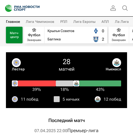
Главное
Лига Чемпионов
РПЛ
Лига Европы
АПЛ
Ла Лига
0
Крылья Советов
Матч-
Футбол
Футбол
центр
2
Балтика
Завершен
Завершен
28
матчей
Лестер
Ньюкасл
39%
18%
43%
11 побед
5 ничьих
12 побед
Последний матч
Премьер-лига
07.04.2025 22:00