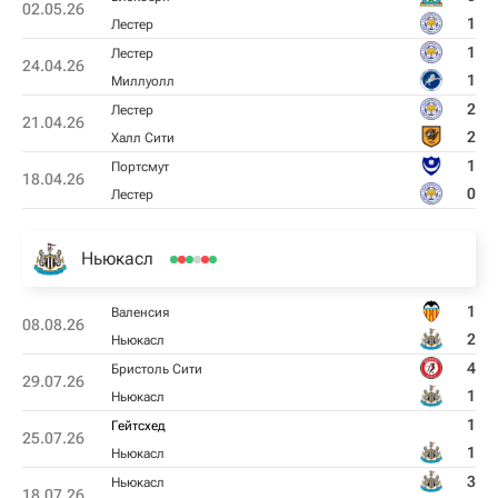
02.05.26
1
Лестер
1
Лестер
24.04.26
1
Миллуолл
2
Лестер
21.04.26
2
Халл Сити
1
Пoртсмут
18.04.26
0
Лестер
Ньюкасл
1
Валенсия
08.08.26
2
Ньюкасл
4
Бристоль Сити
29.07.26
1
Ньюкасл
1
Гейтсхед
25.07.26
1
Ньюкасл
3
Ньюкасл
18.07.26