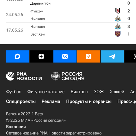
0
Дарлингтон
2
Фулхэм
24.05.26
0
Ньюкасл
3
Ньюкасл
17.05.26
1
Вест Хэм
Футбол
Фигурное катание
Биатлон
ЗОЖ
Хоккей
Ав
Спецпроекты
Реклама
Продукты и сервисы
Пресс-ц
Версия 2023.1 Beta
© 2026 МИА «Россия сегодня»
Вакансии
Сетевое издание РИА Новости зарегистрировано