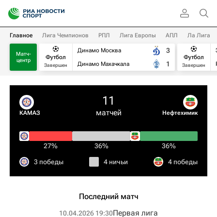
Главное
Лига Чемпионов
РПЛ
Лига Европы
АПЛ
Ла Лига
3
Динамо Москва
Матч-
Футбол
Футбол
центр
1
Динамо Махачкала
Завершен
Завершен
11
матчей
КАМАЗ
Нефтехимик
27%
36%
36%
3 победы
4 ничьи
4 победы
Последний матч
Первая лига
10.04.2026 19:30