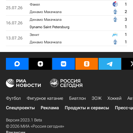
1
Факел
25.07.26
2
Динамо Махачкала
3
Динамо Махачкала
16.07.26
1
Dynamo Saint Petersburg
1
Зенит
13.07.26
1
Динамо Махачкала
Футбол
Фигурное катание
Биатлон
ЗОЖ
Хоккей
Ав
Спецпроекты
Реклама
Продукты и сервисы
Пресс-ц
Версия 2023.1 Beta
© 2026 МИА «Россия сегодня»
Вакансии