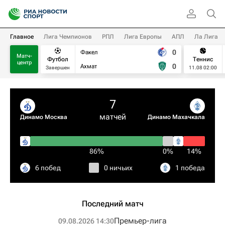
Главное
Лига Чемпионов
РПЛ
Лига Европы
АПЛ
Ла Лига
0
Факел
Матч-
Футбол
Теннис
центр
0
Ахмат
Завершен
11.08 02:00
7
матчей
Динамо Москва
Динамо Махачкала
86%
0%
14%
6 побед
0 ничьих
1 победа
Последний матч
Премьер-лига
09.08.2026 14:30