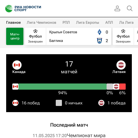
Главное
Лига Чемпионов
РПЛ
Лига Европы
АПЛ
Ла Лига
0
Крылья Советов
Матч-
Футбол
Футбол
центр
2
Балтика
Завершен
Завершен
17
матчей
Канада
Латвия
94%
0%
6%
16 побед
0 ничьих
1 победа
Последний матч
Чемпионат мира
11.05.2025 17:20